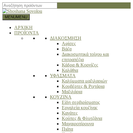
Close
search
bar
MENU
MENU
ΑΡΧΙΚΗ
ΠΡΟΪΟΝΤΑ
ΔΙΑΚΟΣΜΗΣΗ
Αφίσες
Βάζα
Διακοσμητικά τοίχου και
επιτραπέζια
Κάδρα & Κορνίζες
Καλάθια
ΥΦΑΣΜΑΤΑ
Καλύμματα μαξιλαριών
Κουβέρτες & Ριχτάρια
Μαξιλάρια
ΚΟΥΖΙΝΑ
Είδη σερβιρίσματος
Εργαλεία κουζίνας
Κανάτες
Κούπες & Φλυτζάνια
Μαχαιροπίρουνα
Πιάτα