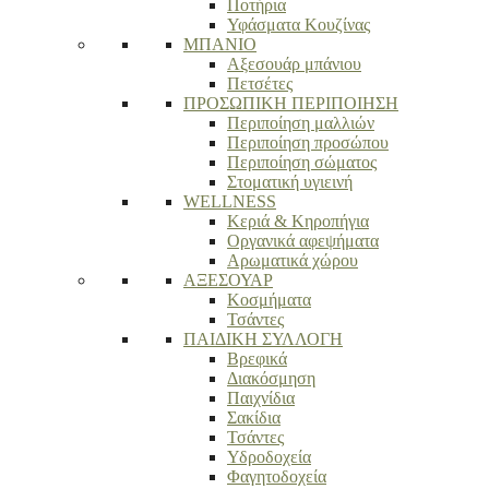
Ποτήρια
Υφάσματα Κουζίνας
ΜΠΑΝΙΟ
Αξεσουάρ μπάνιου
Πετσέτες
ΠΡΟΣΩΠΙΚΗ ΠΕΡΙΠΟΙΗΣΗ
Περιποίηση μαλλιών
Περιποίηση προσώπου
Περιποίηση σώματος
Στοματική υγιεινή
WELLNESS
Κεριά & Κηροπήγια
Οργανικά αφεψήματα
Αρωματικά χώρου
ΑΞΕΣΟΥΑΡ
Κοσμήματα
Τσάντες
ΠΑΙΔΙΚΗ ΣΥΛΛΟΓΗ
Βρεφικά
Διακόσμηση
Παιχνίδια
Σακίδια
Τσάντες
Υδροδοχεία
Φαγητοδοχεία