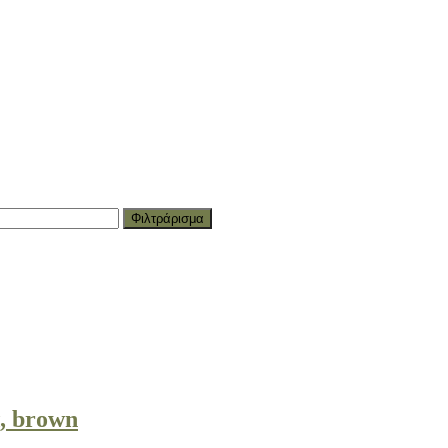
Φιλτράρισμα
α, brown