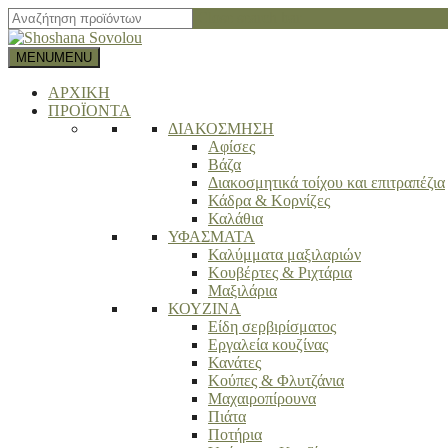
Close search bar
MENU
MENU
ΑΡΧΙΚΗ
ΠΡΟΪΟΝΤΑ
ΔΙΑΚΟΣΜΗΣΗ
Αφίσες
Βάζα
Διακοσμητικά τοίχου και επιτραπέζια
Κάδρα & Κορνίζες
Καλάθια
ΥΦΑΣΜΑΤΑ
Καλύμματα μαξιλαριών
Κουβέρτες & Ριχτάρια
Μαξιλάρια
ΚΟΥΖΙΝΑ
Είδη σερβιρίσματος
Εργαλεία κουζίνας
Κανάτες
Κούπες & Φλυτζάνια
Μαχαιροπίρουνα
Πιάτα
Ποτήρια