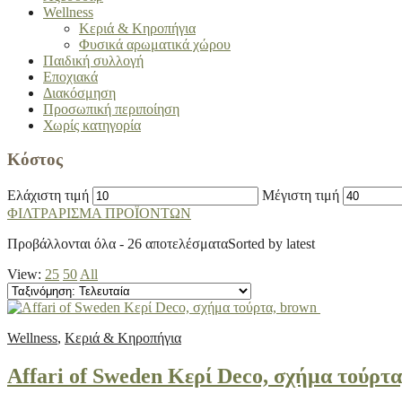
Wellness
Κεριά & Κηροπήγια
Φυσικά αρωματικά χώρου
Παιδική συλλογή
Εποχιακά
Διακόσμηση
Προσωπική περιποίηση
Χωρίς κατηγορία
Κόστος
Ελάχιστη τιμή
Μέγιστη τιμή
ΦΙΛΤΡΑΡΙΣΜΑ ΠΡΟΪΟΝΤΩΝ
Προβάλλονται όλα - 26 αποτελέσματα
Sorted by latest
View:
25
50
All
Wellness
,
Κεριά & Κηροπήγια
Affari of Sweden Κερί Deco, σχήμα τούρτ