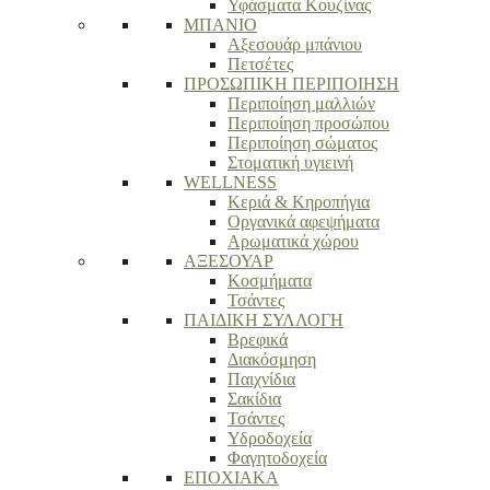
Υφάσματα Κουζίνας
ΜΠΑΝΙΟ
Αξεσουάρ μπάνιου
Πετσέτες
ΠΡΟΣΩΠΙΚΗ ΠΕΡΙΠΟΙΗΣΗ
Περιποίηση μαλλιών
Περιποίηση προσώπου
Περιποίηση σώματος
Στοματική υγιεινή
WELLNESS
Κεριά & Κηροπήγια
Οργανικά αφεψήματα
Αρωματικά χώρου
ΑΞΕΣΟΥΑΡ
Κοσμήματα
Τσάντες
ΠΑΙΔΙΚΗ ΣΥΛΛΟΓΗ
Βρεφικά
Διακόσμηση
Παιχνίδια
Σακίδια
Τσάντες
Υδροδοχεία
Φαγητοδοχεία
ΕΠΟΧΙΑΚΑ