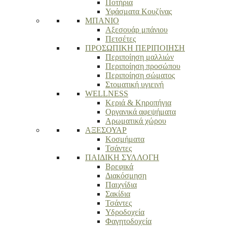
Ποτήρια
Υφάσματα Κουζίνας
ΜΠΑΝΙΟ
Αξεσουάρ μπάνιου
Πετσέτες
ΠΡΟΣΩΠΙΚΗ ΠΕΡΙΠΟΙΗΣΗ
Περιποίηση μαλλιών
Περιποίηση προσώπου
Περιποίηση σώματος
Στοματική υγιεινή
WELLNESS
Κεριά & Κηροπήγια
Οργανικά αφεψήματα
Αρωματικά χώρου
ΑΞΕΣΟΥΑΡ
Κοσμήματα
Τσάντες
ΠΑΙΔΙΚΗ ΣΥΛΛΟΓΗ
Βρεφικά
Διακόσμηση
Παιχνίδια
Σακίδια
Τσάντες
Υδροδοχεία
Φαγητοδοχεία