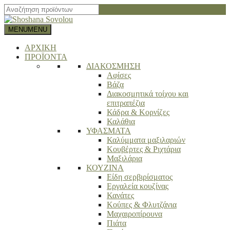
Close
search
bar
MENU
MENU
ΑΡΧΙΚΗ
ΠΡΟΪΟΝΤΑ
ΔΙΑΚΟΣΜΗΣΗ
Αφίσες
Βάζα
Διακοσμητικά τοίχου και
επιτραπέζια
Κάδρα & Κορνίζες
Καλάθια
ΥΦΑΣΜΑΤΑ
Καλύμματα μαξιλαριών
Κουβέρτες & Ριχτάρια
Μαξιλάρια
ΚΟΥΖΙΝΑ
Είδη σερβιρίσματος
Εργαλεία κουζίνας
Κανάτες
Κούπες & Φλυτζάνια
Μαχαιροπίρουνα
Πιάτα