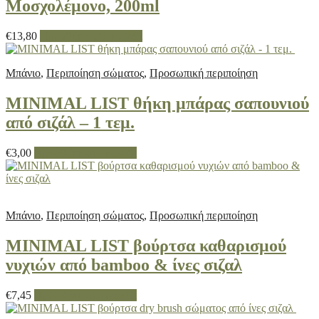
Μοσχολέμονο, 200ml
€
13,80
Προσθήκη στο καλάθι
Μπάνιο
,
Περιποίηση σώματος
,
Προσωπική περιποίηση
MINIMAL LIST θήκη μπάρας σαπουνιού
από σιζάλ – 1 τεμ.
€
3,00
Προσθήκη στο καλάθι
Μπάνιο
,
Περιποίηση σώματος
,
Προσωπική περιποίηση
MINIMAL LIST βούρτσα καθαρισμού
νυχιών από bamboo & ίνες σιζαλ
€
7,45
Προσθήκη στο καλάθι