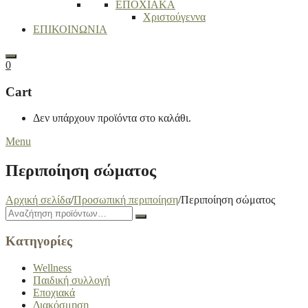
ΕΠΟΧΙΑΚΑ
Χριστούγεννα
ΕΠΙΚΟΙΝΩΝΙΑ
Search
0
Cart
Δεν υπάρχουν προϊόντα στο καλάθι.
Menu
Περιποίηση σώματος
Αρχική σελίδα
/
Προσωπική περιποίηση
/
Περιποίηση σώματος
Close
Search
Search
drawer
for:
Κατηγορίες
Wellness
Παιδική συλλογή
Εποχιακά
Διακόσμηση