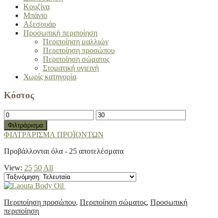
Κουζίνα
Μπάνιο
Αξεσουάρ
Προσωπική περιποίηση
Περιποίηση μαλλιών
Περιποίηση προσώπου
Περιποίηση σώματος
Στοματική υγιεινή
Χωρίς κατηγορία
Κόστος
Ελάχιστη
Μέγιστη
τιμή
τιμή
Φιλτράρισμα
ΦΙΛΤΡΑΡΙΣΜΑ ΠΡΟΪΟΝΤΩΝ
Sorted
Προβάλλονται όλα - 25 αποτελέσματα
by
View:
25
50
All
latest
Περιποίηση προσώπου
,
Περιποίηση σώματος
,
Προσωπική
περιποίηση