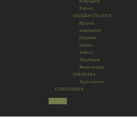
Κοσμήματα
Τσάντες
ΠΑΙΔΙΚΗ ΣΥΛΛΟΓΗ
Βρεφικά
Διακόσμηση
Παιχνίδια
Σακίδια
Τσάντες
Υδροδοχεία
Φαγητοδοχεία
ΕΠΟΧΙΑΚΑ
Χριστούγεννα
ΕΠΙΚΟΙΝΩΝΙΑ
Search
0