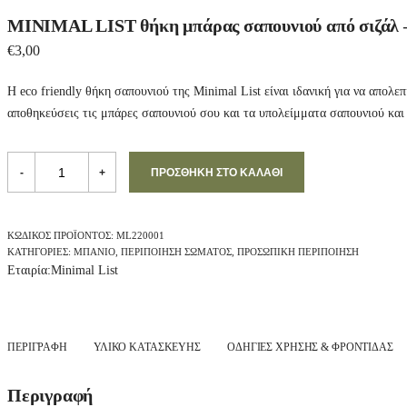
MINIMAL LIST θήκη μπάρας σαπουνιού από σιζάλ –
€
3,00
Η eco friendly θήκη σαπουνιού της Minimal List είναι ιδανική για να απολ
αποθηκεύσεις τις μπάρες σαπουνιού σου και τα υπολείμματα σαπουνιού και 
MINIMAL
LIST
-
+
ΠΡΟΣΘΉΚΗ ΣΤΟ ΚΑΛΆΘΙ
θήκη
μπάρας
σαπουνιού
από
ΚΩΔΙΚΌΣ ΠΡΟΪΌΝΤΟΣ:
ML220001
σιζάλ
ΚΑΤΗΓΟΡΊΕΣ:
ΜΠΆΝΙΟ
,
ΠΕΡΙΠΟΊΗΣΗ ΣΏΜΑΤΟΣ
,
ΠΡΟΣΩΠΙΚΉ ΠΕΡΙΠΟΊΗΣΗ
-
Εταιρία:
Minimal List
1
τεμ.
quantity
ΠΕΡΙΓΡΑΦΉ
ΥΛΙΚΟ ΚΑΤΑΣΚΕΥΗΣ
ΟΔΗΓΙΕΣ ΧΡΗΣΗΣ & ΦΡΟΝΤΙΔΑΣ
Περιγραφή