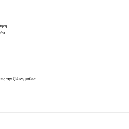
θήκη.
ύνι.
ις την ξύλινη μπίλια.