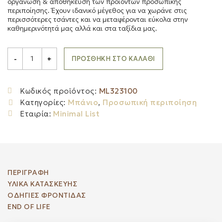
οργάνωση & αποθήκευση των προϊόντων προσωπικής
περιποίησης. Έχουν ιδανικό μέγεθος για να χωράνε στις
περισσότερες τσάντες και να μεταφέρονται εύκολα στην
καθημερινότητά μας αλλά και στα ταξίδια μας.
MINIMAL
LIST
ΠΡΟΣΘΉΚΗ ΣΤΟ ΚΑΛΆΘΙ
-
+
Τσαντάκι
καλλυντικών
από
γιούτα
Κωδικός προϊόντος:
ML323100
&
Κατηγορίες:
Μπάνιο
,
Προσωπική περιποίηση
bamboo
quantity
Εταιρία:
Minimal List
ΠΕΡΙΓΡΑΦΉ
ΥΛΙΚΑ ΚΑΤΑΣΚΕΥΗΣ
ΟΔΗΓΙΕΣ ΦΡΟΝΤΙΔΑΣ
END OF LIFE