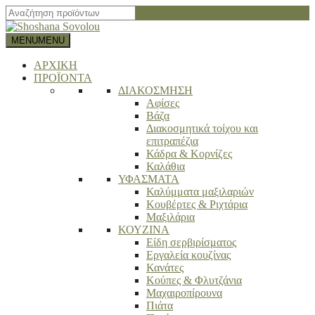
Close search bar
MENU
MENU
ΑΡΧΙΚΗ
ΠΡΟΪΟΝΤΑ
ΔΙΑΚΟΣΜΗΣΗ
Αφίσες
Βάζα
Διακοσμητικά τοίχου και
επιτραπέζια
Κάδρα & Κορνίζες
Καλάθια
ΥΦΑΣΜΑΤΑ
Καλύμματα μαξιλαριών
Κουβέρτες & Ριχτάρια
Μαξιλάρια
ΚΟΥΖΙΝΑ
Είδη σερβιρίσματος
Εργαλεία κουζίνας
Κανάτες
Κούπες & Φλυτζάνια
Μαχαιροπίρουνα
Πιάτα