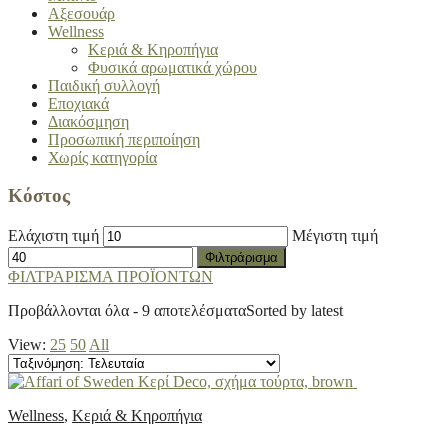
Αξεσουάρ
Wellness
Κεριά & Κηροπήγια
Φυσικά αρωματικά χώρου
Παιδική συλλογή
Εποχιακά
Διακόσμηση
Προσωπική περιποίηση
Χωρίς κατηγορία
Κόστος
Ελάχιστη τιμή
Μέγιστη τιμή
Φιλτράρισμα
ΦΙΛΤΡΑΡΙΣΜΑ ΠΡΟΪΟΝΤΩΝ
Προβάλλονται όλα - 9 αποτελέσματα
Sorted by latest
View:
25
50
All
Wellness
,
Κεριά & Κηροπήγια