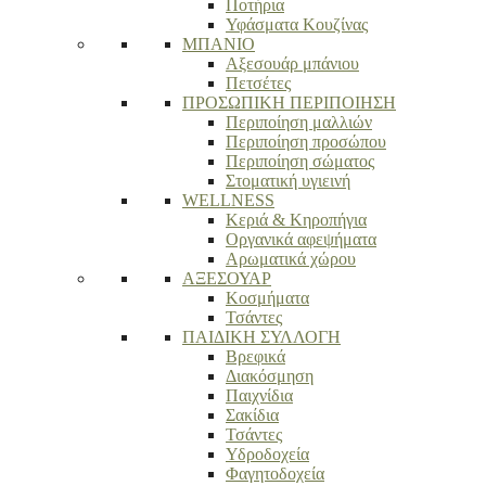
Ποτήρια
Υφάσματα Κουζίνας
ΜΠΑΝΙΟ
Αξεσουάρ μπάνιου
Πετσέτες
ΠΡΟΣΩΠΙΚΗ ΠΕΡΙΠΟΙΗΣΗ
Περιποίηση μαλλιών
Περιποίηση προσώπου
Περιποίηση σώματος
Στοματική υγιεινή
WELLNESS
Κεριά & Κηροπήγια
Οργανικά αφεψήματα
Αρωματικά χώρου
ΑΞΕΣΟΥΑΡ
Κοσμήματα
Τσάντες
ΠΑΙΔΙΚΗ ΣΥΛΛΟΓΗ
Βρεφικά
Διακόσμηση
Παιχνίδια
Σακίδια
Τσάντες
Υδροδοχεία
Φαγητοδοχεία