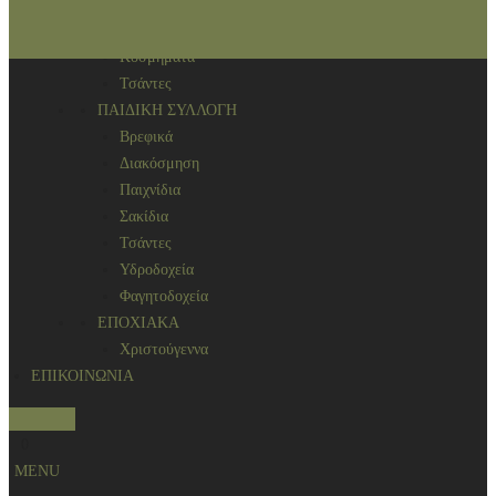
Αρωματικά χώρου
ΑΞΕΣΟΥΑΡ
Κοσμήματα
Τσάντες
ΠΑΙΔΙΚΗ ΣΥΛΛΟΓΗ
Βρεφικά
Διακόσμηση
Παιχνίδια
Σακίδια
Τσάντες
Υδροδοχεία
Φαγητοδοχεία
ΕΠΟΧΙΑΚΑ
Χριστούγεννα
ΕΠΙΚΟΙΝΩΝΙΑ
S
0
e
MENU