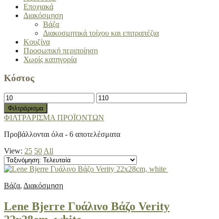
Εποχιακά
Διακόσμηση
Βάζα
Διακοσμητικά τοίχου και επιτραπέζια
Κουζίνα
Προσωπική περιποίηση
Χωρίς κατηγορία
Κόστος
Ελάχιστη
Μέγιστη
τιμή
τιμή
Φιλτράρισμα
ΦΙΛΤΡΑΡΙΣΜΑ ΠΡΟΪΟΝΤΩΝ
Sorted
Προβάλλονται όλα - 6 αποτελέσματα
by
View:
25
50
All
latest
Βάζα
,
Διακόσμηση
Lene Bjerre Γυάλινο Βάζο Verity