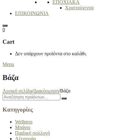
ΕΠΟΧΙΑΚΑ
Χριστούγεννα
ΕΠΙΚΟΙΝΩΝΙΑ
Search
0
Cart
Δεν υπάρχουν προϊόντα στο καλάθι.
Menu
Βάζα
Αρχική σελίδα
/
Διακόσμηση
/
Βάζα
Close
Search
Search
drawer
for:
Κατηγορίες
Wellness
Μπάνιο
Παιδική συλλογή
Αξεσουάρ