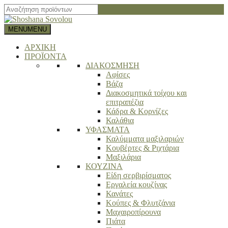
Close
search
bar
MENU
MENU
ΑΡΧΙΚΗ
ΠΡΟΪΟΝΤΑ
ΔΙΑΚΟΣΜΗΣΗ
Αφίσες
Βάζα
Διακοσμητικά τοίχου και
επιτραπέζια
Κάδρα & Κορνίζες
Καλάθια
ΥΦΑΣΜΑΤΑ
Καλύμματα μαξιλαριών
Κουβέρτες & Ριχτάρια
Μαξιλάρια
ΚΟΥΖΙΝΑ
Είδη σερβιρίσματος
Εργαλεία κουζίνας
Κανάτες
Κούπες & Φλυτζάνια
Μαχαιροπίρουνα
Πιάτα