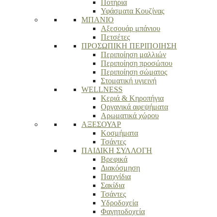
Ποτήρια
Υφάσματα Κουζίνας
ΜΠΑΝΙΟ
Αξεσουάρ μπάνιου
Πετσέτες
ΠΡΟΣΩΠΙΚΗ ΠΕΡΙΠΟΙΗΣΗ
Περιποίηση μαλλιών
Περιποίηση προσώπου
Περιποίηση σώματος
Στοματική υγιεινή
WELLNESS
Κεριά & Κηροπήγια
Οργανικά αφεψήματα
Αρωματικά χώρου
ΑΞΕΣΟΥΑΡ
Κοσμήματα
Τσάντες
ΠΑΙΔΙΚΗ ΣΥΛΛΟΓΗ
Βρεφικά
Διακόσμηση
Παιχνίδια
Σακίδια
Τσάντες
Υδροδοχεία
Φαγητοδοχεία