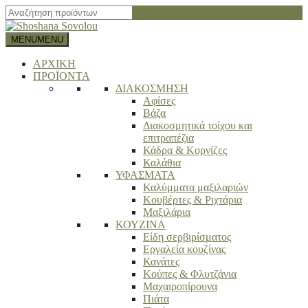
Close search bar
MENU
MENU
ΑΡΧΙΚΗ
ΠΡΟΪΟΝΤΑ
ΔΙΑΚΟΣΜΗΣΗ
Αφίσες
Βάζα
Διακοσμητικά τοίχου και
επιτραπέζια
Κάδρα & Κορνίζες
Καλάθια
ΥΦΑΣΜΑΤΑ
Καλύμματα μαξιλαριών
Κουβέρτες & Ριχτάρια
Μαξιλάρια
ΚΟΥΖΙΝΑ
Είδη σερβιρίσματος
Εργαλεία κουζίνας
Κανάτες
Κούπες & Φλυτζάνια
Μαχαιροπίρουνα
Πιάτα