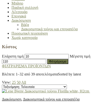
Μπάνιο
Παιδική συλλογή
Αξεσουάρ
Εποχιακά
Διακόσμηση
Βάζα
Διακοσμητικά τοίχου και επιτραπέζια
Προσωπική περιποίηση
Χωρίς κατηγορία
Κόστος
Ελάχιστη τιμή
Μέγιστη τιμή
Φιλτράρισμα
ΦΙΛΤΡΑΡΙΣΜΑ ΠΡΟΪΟΝΤΩΝ
Βλέπετε 1–32 από 39 αποτελέσματα
Sorted by latest
View:
25
50
All
Διακόσμηση
,
Διακοσμητικά τοίχου και επιτραπέζια