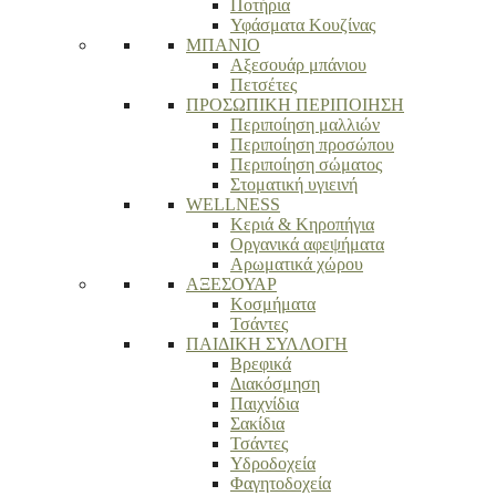
Ποτήρια
Υφάσματα Κουζίνας
ΜΠΑΝΙΟ
Αξεσουάρ μπάνιου
Πετσέτες
ΠΡΟΣΩΠΙΚΗ ΠΕΡΙΠΟΙΗΣΗ
Περιποίηση μαλλιών
Περιποίηση προσώπου
Περιποίηση σώματος
Στοματική υγιεινή
WELLNESS
Κεριά & Κηροπήγια
Οργανικά αφεψήματα
Αρωματικά χώρου
ΑΞΕΣΟΥΑΡ
Κοσμήματα
Τσάντες
ΠΑΙΔΙΚΗ ΣΥΛΛΟΓΗ
Βρεφικά
Διακόσμηση
Παιχνίδια
Σακίδια
Τσάντες
Υδροδοχεία
Φαγητοδοχεία