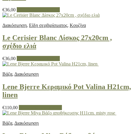
€
36,00
Προσθήκη στο καλάθι
Διακόσμηση
,
Είδη σερβιρίσματος
,
Κουζίνα
Le Cerisier Blanc Δίσκος 27x20cm ,
σχέδιο ελιά
€
36,00
Προσθήκη στο καλάθι
Βάζα
,
Διακόσμηση
Lene Bjerre Κεραμικό Pot Valina H21cm,
linen
€
110,00
Προσθήκη στο καλάθι
Βάζα
,
Διακόσμηση