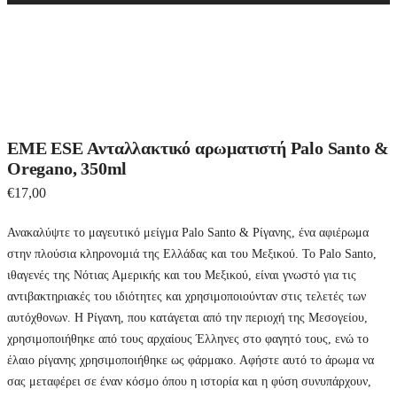
a
r
c
h
EME ESE Ανταλλακτικό αρωματιστή Palo Santo &
Oregano, 350ml
€
17,00
Ανακαλύψτε το μαγευτικό μείγμα Palo Santo & Ρίγανης, ένα αφιέρωμα
στην πλούσια κληρονομιά της Ελλάδας και του Μεξικού. Το Palo Santo,
ιθαγενές της Νότιας Αμερικής και του Μεξικού, είναι γνωστό για τις
αντιβακτηριακές του ιδιότητες και χρησιμοποιούνταν στις τελετές των
αυτόχθονων. Η Ρίγανη, που κατάγεται από την περιοχή της Μεσογείου,
χρησιμοποιήθηκε από τους αρχαίους Έλληνες στο φαγητό τους, ενώ το
έλαιο ρίγανης χρησιμοποιήθηκε ως φάρμακο. Αφήστε αυτό το άρωμα να
σας μεταφέρει σε έναν κόσμο όπου η ιστορία και η φύση συνυπάρχουν,