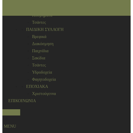
Αρωματικά χώρου
ΑΞΕΣΟΥΑΡ
Κοσμήματα
Τσάντες
ΠΑΙΔΙΚΗ ΣΥΛΛΟΓΗ
Βρεφικά
Διακόσμηση
Παιχνίδια
Σακίδια
Τσάντες
Υδροδοχεία
Φαγητοδοχεία
ΕΠΟΧΙΑΚΑ
Χριστούγεννα
ΕΠΙΚΟΙΝΩΝΙΑ
S
0
e
MENU