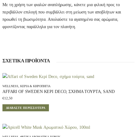
a
Με τη χρήση των φιαλών αναπλήρωσης, κάνετε μια φιλική προς το
n
t
περιβάλλον επιλογή που συμβάλλει στη μείωση των αποβλήτων και
i
προωθεί τη βιωσιμότητα. Απολαύστε τα αγαπημένα σας αρώματα,
t
y
φροντίζοντας παράλληλα για τον πλανήτη.
ΣΧΕΤΙΚΆ ΠΡΟΪΌΝΤΑ
WELLNESS
,
ΚΕΡΙΆ & ΚΗΡΟΠΉΓΙΑ
AFFARI OF SWEDEN ΚΕΡΊ DECO, ΣΧΉΜΑ ΤΟΎΡΤΑ, SAND
€
12,50
ΔΙΑΒΆΣΤΕ ΠΕΡΙΣΣΌΤΕΡΑ
WELLNESS
,
ΦΥΣΙΚΆ ΑΡΩΜΑΤΙΚΆ ΧΏΡΟΥ