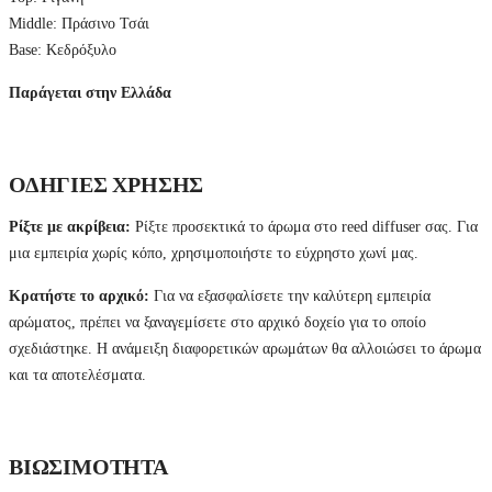
σ
Middle: Πράσινο Τσάι
τ
ή
Base: Κεδρόξυλο
P
a
Παράγεται στην Ελλάδα
l
o
S
a
n
ΟΔΗΓΙΕΣ ΧΡΗΣΗΣ
t
o
&
Ρίξτε με ακρίβεια:
Ρίξτε προσεκτικά το άρωμα στο reed diffuser σας. Για
O
μια εμπειρία χωρίς κόπο, χρησιμοποιήστε το εύχρηστο χωνί μας.
r
e
g
Κρατήστε το αρχικό:
Για να εξασφαλίσετε την καλύτερη εμπειρία
a
αρώματος, πρέπει να ξαναγεμίσετε στο αρχικό δοχείο για το οποίο
n
o
σχεδιάστηκε. Η ανάμειξη διαφορετικών αρωμάτων θα αλλοιώσει το άρωμα
,
και τα αποτελέσματα.
3
5
0
m
l
ΒΙΩΣΙΜΟΤΗΤΑ
q
u