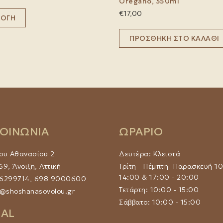
Oregano, 350ml
Αυτό
€
17,00
ΛΟΓΉ
το
προϊόν
ΠΡΟΣΘΉΚΗ ΣΤΟ ΚΑΛΆΘΙ
έχει
πολλαπλές
παραλλαγές.
Οι
επιλογές
μπορούν
να
επιλεγούν
στη
ΚΟΙΝΩΝΙΑ
ΩΡΑΡΙΟ
σελίδα
του
ου Αθανασίου 2
Δευτέρα: Κλειστά
προϊόντος
9, Άνοιξη, Αττική
Τρίτη - Πέμπτη- Παρασκευή 10
14:00 & 17:00 - 20:00
 6299714, 698 9000600
Τετάρτη: 10:00 - 15:00
@shoshanasovolou.gr
Σάββατο: 10:00 - 15:00
IAL