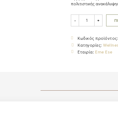
πολιτιστικής ανακάλυψης
EME
Π
-
+
ESE
Φρεσκάρισμα
Υφασμάτων
Orange
Κωδικός προϊόντος
Blossom
Κατηγορίες:
Wellne
&
Sea
Εταιρία:
Eme Ese
Salt,
350ml
quantity