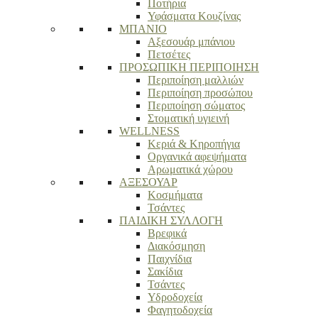
Ποτήρια
Υφάσματα Κουζίνας
ΜΠΑΝΙΟ
Αξεσουάρ μπάνιου
Πετσέτες
ΠΡΟΣΩΠΙΚΗ ΠΕΡΙΠΟΙΗΣΗ
Περιποίηση μαλλιών
Περιποίηση προσώπου
Περιποίηση σώματος
Στοματική υγιεινή
WELLNESS
Κεριά & Κηροπήγια
Οργανικά αφεψήματα
Αρωματικά χώρου
ΑΞΕΣΟΥΑΡ
Κοσμήματα
Τσάντες
ΠΑΙΔΙΚΗ ΣΥΛΛΟΓΗ
Βρεφικά
Διακόσμηση
Παιχνίδια
Σακίδια
Τσάντες
Υδροδοχεία
Φαγητοδοχεία