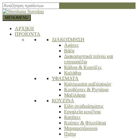
Close
search
bar
MENU
MENU
ΑΡΧΙΚΗ
ΠΡΟΪΟΝΤΑ
ΔΙΑΚΟΣΜΗΣΗ
Αφίσες
Βάζα
Διακοσμητικά τοίχου και
επιτραπέζια
Κάδρα & Κορνίζες
Καλάθια
ΥΦΑΣΜΑΤΑ
Καλύμματα μαξιλαριών
Κουβέρτες & Ριχτάρια
Μαξιλάρια
ΚΟΥΖΙΝΑ
Είδη σερβιρίσματος
Εργαλεία κουζίνας
Κανάτες
Κούπες & Φλυτζάνια
Μαχαιροπίρουνα
Πιάτα