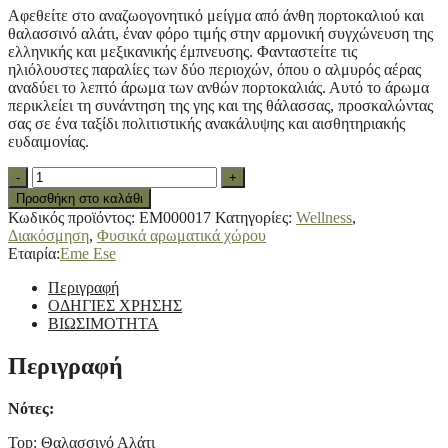
Αφεθείτε στο αναζωογονητικό μείγμα από άνθη πορτοκαλιού και
θαλασσινό αλάτι, έναν φόρο τιμής στην αρμονική συγχώνευση της
ελληνικής και μεξικανικής έμπνευσης. Φανταστείτε τις
ηλιόλουστες παραλίες των δύο περιοχών, όπου ο αλμυρός αέρας
αναδύει το λεπτό άρωμα των ανθών πορτοκαλιάς. Αυτό το άρωμα
περικλείει τη συνάντηση της γης και της θάλασσας, προσκαλώντας
σας σε ένα ταξίδι πολιτιστικής ανακάλυψης και αισθητηριακής
ευδαιμονίας.
EME
-
+
ESE
Προσθήκη στο καλάθι
Ανταλλακτικό
Κωδικός προϊόντος:
EM000017
Κατηγορίες:
Wellness
,
αρωματιστή
Διακόσμηση
,
Φυσικά αρωματικά χώρου
Orange
Εταιρία:
Eme Ese
Blossom
&
Περιγραφή
Sea
ΟΔΗΓΙΕΣ ΧΡΗΣΗΣ
Salt,
ΒΙΩΣΙΜΟΤΗΤΑ
350ml
quantity
Περιγραφή
Νότες:
Top: Θαλασσινό Αλάτι