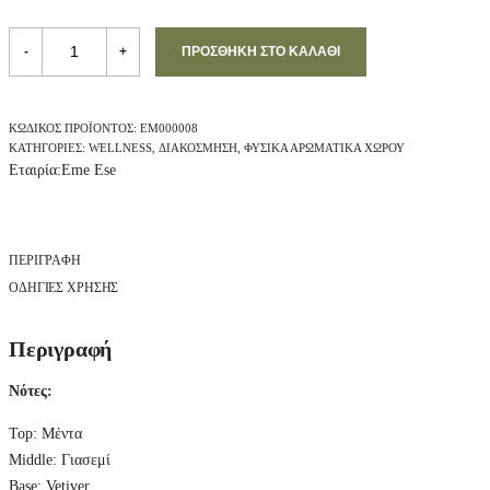
EME
ESE
-
+
ΠΡΟΣΘΉΚΗ ΣΤΟ ΚΑΛΆΘΙ
Φρεσκάρισμα
Υφασμάτων
Jasmine
&
ΚΩΔΙΚΌΣ ΠΡΟΪΌΝΤΟΣ:
EM000008
Vetiver,
ΚΑΤΗΓΟΡΊΕΣ:
WELLNESS
,
ΔΙΑΚΌΣΜΗΣΗ
,
ΦΥΣΙΚΆ ΑΡΩΜΑΤΙΚΆ ΧΏΡΟΥ
350ml
Εταιρία:
Eme Ese
quantity
ΠΕΡΙΓΡΑΦΉ
ΟΔΗΓΙΕΣ ΧΡΗΣΗΣ
Περιγραφή
Νότες:
Top: Μέντα
Middle: Γιασεμί
Base: Vetiver