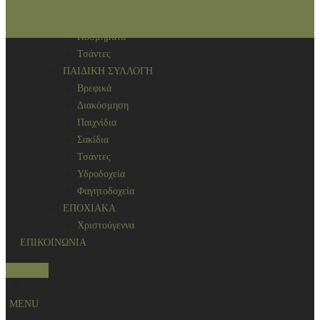
Αρωματικά χώρου
ΑΞΕΣΟΥΑΡ
Κοσμήματα
Τσάντες
ΠΑΙΔΙΚΗ ΣΥΛΛΟΓΗ
Βρεφικά
Διακόσμηση
Παιχνίδια
Σακίδια
Τσάντες
Υδροδοχεία
Φαγητοδοχεία
ΕΠΟΧΙΑΚΑ
Χριστούγεννα
ΕΠΙΚΟΙΝΩΝΙΑ
Search
0
MENU