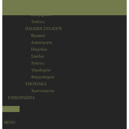
Αρωματικά χώρου
ΑΞΕΣΟΥΑΡ
Κοσμήματα
Τσάντες
ΠΑΙΔΙΚΗ ΣΥΛΛΟΓΗ
Βρεφικά
Διακόσμηση
Παιχνίδια
Σακίδια
Τσάντες
Υδροδοχεία
Φαγητοδοχεία
ΕΠΟΧΙΑΚΑ
Χριστούγεννα
ΕΠΙΚΟΙΝΩΝΙΑ
S
0
e
MENU