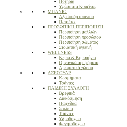
Ποτήρια
Υφάσματα Κουζίνας
ΜΠΑΝΙΟ
Αξεσουάρ μπάνιου
Πετσέτες
ΠΡΟΣΩΠΙΚΗ ΠΕΡΙΠΟΙΗΣΗ
Περιποίηση μαλλιών
Περιποίηση προσώπου
Περιποίηση σώματος
Στοματική υγιεινή
WELLNESS
Κεριά & Κηροπήγια
Οργανικά αφεψήματα
Αρωματικά χώρου
ΑΞΕΣΟΥΑΡ
Κοσμήματα
Τσάντες
ΠΑΙΔΙΚΗ ΣΥΛΛΟΓΗ
Βρεφικά
Διακόσμηση
Παιχνίδια
Σακίδια
Τσάντες
Υδροδοχεία
Φαγητοδοχεία