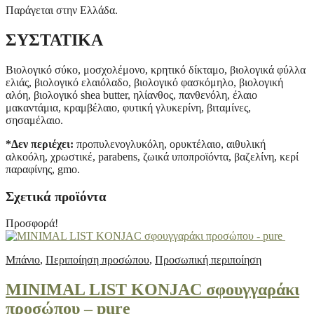
Παράγεται στην Ελλάδα.
ΣΥΣΤΑΤΙΚΑ
Βιολογικό σύκο, μοσχολέμονο, κρητικό δίκταμο, βιολογικά φύλλα
ελιάς, βιολογικό ελαιόλαδο, βιολογικό φασκόμηλο, βιολογική
αλόη, βιολογικό shea butter, ηλίανθος, πανθενόλη, έλαιο
μακαντάμια, κραμβέλαιο, φυτική γλυκερίνη, βιταμίνες,
σησαμέλαιο.
*Δεν περιέχει:
προπυλενογλυκόλη, ορυκτέλαιο, αιθυλική
αλκοόλη, χρωστικέ, parabens, ζωικά υποπροϊόντα, βαζελίνη, κερί
παραφίνης, gmo.
Σχετικά προϊόντα
Προσφορά!
Μπάνιο
,
Περιποίηση προσώπου
,
Προσωπική περιποίηση
MINIMAL LIST KONJAC σφουγγαράκι
προσώπου – pure