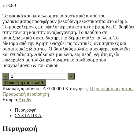
€
13,80
Τα φυσικά και αποτελεσματικά συστατικά αυτού του
γαλακτώματος προσφέρουν βελούδινη ελαστικότητα στο δέρμα.
Το μοσχολέμονο, με υψηλή περιεκτικότητα σε βιταμίνη C, βοηθάει
στην τόνωση και στην αναζωογόνηση. Το πλούσιο σε
αντιοξειδωτικά σύκο, διατηρεί το δέρμα απαλό και λείο. Το
δίκταμο από την Κρήτη ενισχύει τις τονοτικές, αντισηπτικές και
συσφηκτικές ιδιότητες. Ο βασιλικός πολτός, προσφέρει φροντίδα
και ενυδάτωση. Απόλαυσε μια λεία, λαμπερή, γεμάτη υγεία
επιδερμίδα με τον ζωηρό αρωματικό συνδυασμό του
μοσχολέμονου & του σύκου.
AEOLIS
-
+
Energising
Προσθήκη στο καλάθι
Body
Κωδικός προϊόντος:
AE000000
Κατηγορίες:
Περιποίηση σώματος
,
Lotion
Προσωπική περιποίηση
Σύκο
Εταιρία:
Aeolis
&
Μοσχολέμονο,
Περιγραφή
200ml
ΣΥΣΤΑΤΙΚΑ
quantity
Περιγραφή