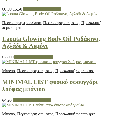
Original
Η
€
6,30
€
5,50
Προσθήκη στο καλάθι
price
τρέχουσα
was:
τιμή
Περιποίηση προσώπου
,
Περιποίηση σώματος
,
Προσωπική
€6,30.
είναι:
περιποίηση
€5,50.
Laouta Glowing Body Oil Ροδάκινο,
Αχλάδι & Λεμόνι
€
22,00
Διαβάστε περισσότερα
Μπάνιο
,
Περιποίηση σώματος
,
Προσωπική περιποίηση
MINIMAL LIST φυσικό σφουγγάρι
λούφας μπάνιου
€
4,20
Προσθήκη στο καλάθι
Μπάνιο
,
Περιποίηση σώματος
,
Προσωπική περιποίηση