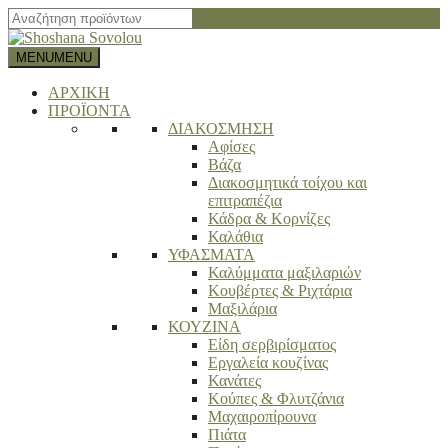
Close
search
bar
MENU
MENU
ΑΡΧΙΚΗ
ΠΡΟΪΟΝΤΑ
ΔΙΑΚΟΣΜΗΣΗ
Αφίσες
Βάζα
Διακοσμητικά τοίχου και
επιτραπέζια
Κάδρα & Κορνίζες
Καλάθια
ΥΦΑΣΜΑΤΑ
Καλύμματα μαξιλαριών
Κουβέρτες & Ριχτάρια
Μαξιλάρια
ΚΟΥΖΙΝΑ
Είδη σερβιρίσματος
Εργαλεία κουζίνας
Κανάτες
Κούπες & Φλυτζάνια
Μαχαιροπίρουνα
Πιάτα