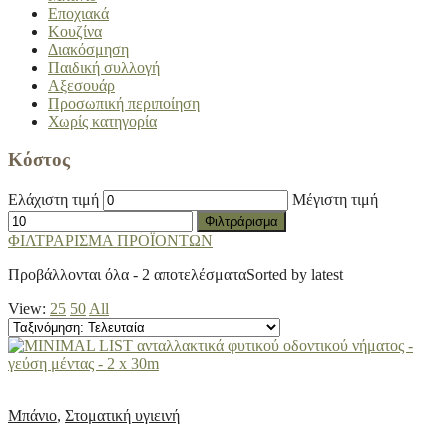
Εποχιακά
Κουζίνα
Διακόσμηση
Παιδική συλλογή
Αξεσουάρ
Προσωπική περιποίηση
Χωρίς κατηγορία
Κόστος
Ελάχιστη τιμή
Μέγιστη τιμή
Φιλτράρισμα
ΦΙΛΤΡΑΡΙΣΜΑ ΠΡΟΪΟΝΤΩΝ
Προβάλλονται όλα - 2 αποτελέσματα
Sorted by latest
View:
25
50
All
Μπάνιο
,
Στοματική υγιεινή