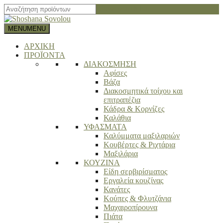
Close search bar
MENU
MENU
ΑΡΧΙΚΗ
ΠΡΟΪΟΝΤΑ
ΔΙΑΚΟΣΜΗΣΗ
Αφίσες
Βάζα
Διακοσμητικά τοίχου και
επιτραπέζια
Κάδρα & Κορνίζες
Καλάθια
ΥΦΑΣΜΑΤΑ
Καλύμματα μαξιλαριών
Κουβέρτες & Ριχτάρια
Μαξιλάρια
ΚΟΥΖΙΝΑ
Είδη σερβιρίσματος
Εργαλεία κουζίνας
Κανάτες
Κούπες & Φλυτζάνια
Μαχαιροπίρουνα
Πιάτα