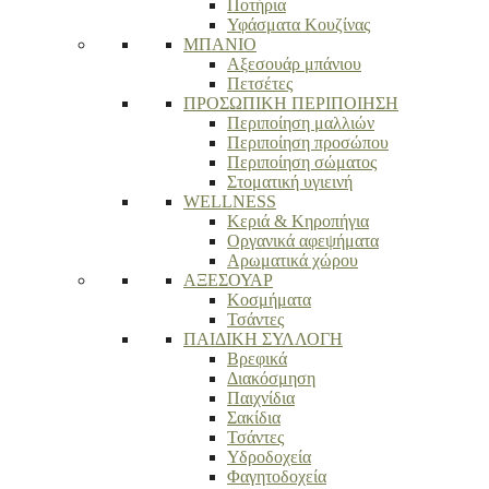
Ποτήρια
Υφάσματα Κουζίνας
ΜΠΑΝΙΟ
Αξεσουάρ μπάνιου
Πετσέτες
ΠΡΟΣΩΠΙΚΗ ΠΕΡΙΠΟΙΗΣΗ
Περιποίηση μαλλιών
Περιποίηση προσώπου
Περιποίηση σώματος
Στοματική υγιεινή
WELLNESS
Κεριά & Κηροπήγια
Οργανικά αφεψήματα
Αρωματικά χώρου
ΑΞΕΣΟΥΑΡ
Κοσμήματα
Τσάντες
ΠΑΙΔΙΚΗ ΣΥΛΛΟΓΗ
Βρεφικά
Διακόσμηση
Παιχνίδια
Σακίδια
Τσάντες
Υδροδοχεία
Φαγητοδοχεία