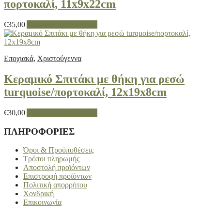
πορτοκαλί, 11x9x22cm
€
35,00
Διαβάστε περισσότερα
Εποχιακά
,
Χριστούγεννα
Κεραμικό Σπιτάκι με θήκη για ρεσώ
turquoise/πορτοκαλί, 12x19x8cm
€
30,00
Διαβάστε περισσότερα
ΠΛΗΡΟΦΟΡΙΕΣ
Όροι & Προϋποθέσεις
Τρόποι πληρωμής
Αποστολή προϊόντων
Επιστροφή προϊόντων
Πολιτική απορρήτου
Χονδρική
Επικοινωνία