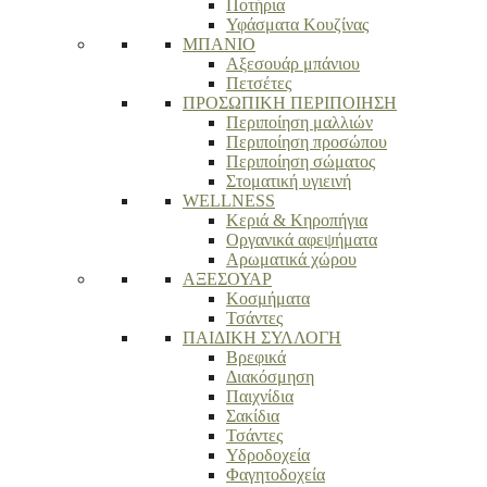
Ποτήρια
Υφάσματα Κουζίνας
ΜΠΑΝΙΟ
Αξεσουάρ μπάνιου
Πετσέτες
ΠΡΟΣΩΠΙΚΗ ΠΕΡΙΠΟΙΗΣΗ
Περιποίηση μαλλιών
Περιποίηση προσώπου
Περιποίηση σώματος
Στοματική υγιεινή
WELLNESS
Κεριά & Κηροπήγια
Οργανικά αφεψήματα
Αρωματικά χώρου
ΑΞΕΣΟΥΑΡ
Κοσμήματα
Τσάντες
ΠΑΙΔΙΚΗ ΣΥΛΛΟΓΗ
Βρεφικά
Διακόσμηση
Παιχνίδια
Σακίδια
Τσάντες
Υδροδοχεία
Φαγητοδοχεία