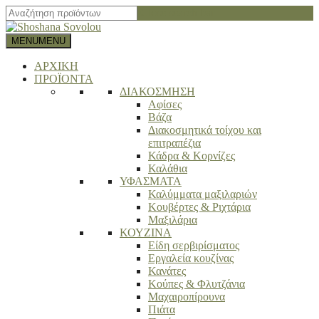
Close search bar
MENU
MENU
ΑΡΧΙΚΗ
ΠΡΟΪΟΝΤΑ
ΔΙΑΚΟΣΜΗΣΗ
Αφίσες
Βάζα
Διακοσμητικά τοίχου και
επιτραπέζια
Κάδρα & Κορνίζες
Καλάθια
ΥΦΑΣΜΑΤΑ
Καλύμματα μαξιλαριών
Κουβέρτες & Ριχτάρια
Μαξιλάρια
ΚΟΥΖΙΝΑ
Είδη σερβιρίσματος
Εργαλεία κουζίνας
Κανάτες
Κούπες & Φλυτζάνια
Μαχαιροπίρουνα
Πιάτα