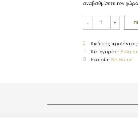
αναβαθμίσετε τον χώρο 
Be
Π
-
+
Home
Δίσκος
Hydra
από
Κωδικός προϊόντος
Seagrass,
Κατηγορίες:
Είδη σ
Navy
quantity
Εταιρία:
Be Home