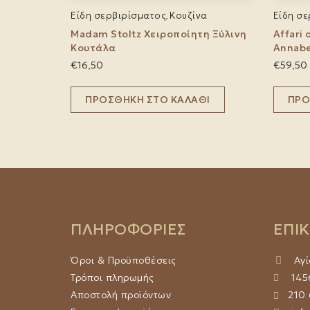
Είδη σερβιρίσματος
Κουζίνα
Είδη σ
,
Madam Stoltz Χειροποίητη Ξύλινη
Affari
Κουτάλα
Annabel
€
16,50
€
59,50
ΠΡΟΣΘΉΚΗ ΣΤΟ ΚΑΛΆΘΙ
ΠΡΟ
ΠΛΗΡΟΦΟΡΙΕΣ
ΕΠΙ
Όροι & Προϋποθέσεις
Αγί
Τρόποι πληρωμής
1456
Αποστολή προϊόντων
210