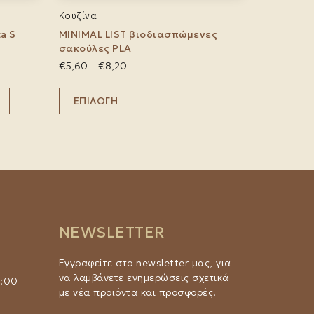
Κουζίνα
a S
MINIMAL LIST βιοδιασπώμενες
σακούλες PLA
Price
€
5,60
–
€
8,20
range:
Αυτό
€5,60
ΕΠΙΛΟΓΉ
το
through
προϊόν
€8,20
έχει
πολλαπλές
παραλλαγές.
Οι
επιλογές
μπορούν
να
NEWSLETTER
επιλεγούν
στη
Εγγραφείτε στο newsletter μας, για
σελίδα
να λαμβάνετε ενημερώσεις σχετικά
του
:00 -
με νέα προϊόντα και προσφορές.
προϊόντος