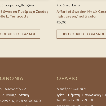
ερβιρίσματος
Κουζίνα
Κουζίνα
Πιάτα
,
,
 of Sweden Πυρίμαχο Σκεύος
Affari of Sweden Μπωλ Cost
le L, Terracotta
light green/multi color
€
5,00
ΣΘΉΚΗ ΣΤΟ ΚΑΛΆΘΙ
ΠΡΟΣΘΉΚΗ ΣΤΟ ΚΑΛΆΘΙ
ΚΟΙΝΩΝΙΑ
ΩΡΑΡΙΟ
ου Αθανασίου 2
Δευτέρα: Κλειστά
9, Άνοιξη, Αττική
Τρίτη - Πέμπτη- Παρασκευή 10
14:00 & 17:00 - 20:00
 6299714, 698 9000600