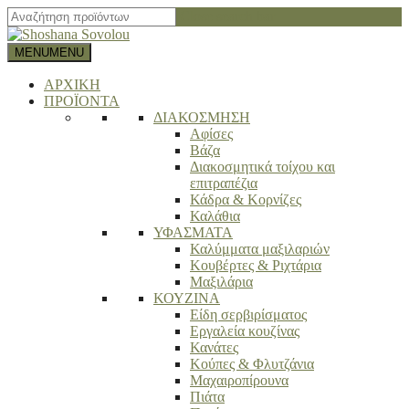
Close search bar
MENU
MENU
ΑΡΧΙΚΗ
ΠΡΟΪΟΝΤΑ
ΔΙΑΚΟΣΜΗΣΗ
Αφίσες
Βάζα
Διακοσμητικά τοίχου και
επιτραπέζια
Κάδρα & Κορνίζες
Καλάθια
ΥΦΑΣΜΑΤΑ
Καλύμματα μαξιλαριών
Κουβέρτες & Ριχτάρια
Μαξιλάρια
ΚΟΥΖΙΝΑ
Είδη σερβιρίσματος
Εργαλεία κουζίνας
Κανάτες
Κούπες & Φλυτζάνια
Μαχαιροπίρουνα
Πιάτα