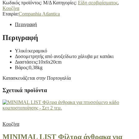
Κωδικός προϊόντος:
Μ/Δ
Κατηγορίες:
Είδη σερβιρίσματος
,
Κουζίνα
Εταιρία:
Companhia Atlantica
Περιγραφή
Περιγραφή
Υλικό:κεραμικό
Δοσομετρητής από ανοξείδωτο χάλυβα με καπάκι
Διαστάσεις:10x6x20cm
Βάρος:0,38kg
Κατασκευάζεται στην Πορτογαλία
Σχετικά προϊόντα
Κουζίνα
MINIMAL LIST Φίλτρα άνθρακα για