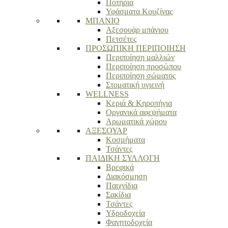
Ποτήρια
Υφάσματα Κουζίνας
ΜΠΑΝΙΟ
Αξεσουάρ μπάνιου
Πετσέτες
ΠΡΟΣΩΠΙΚΗ ΠΕΡΙΠΟΙΗΣΗ
Περιποίηση μαλλιών
Περιποίηση προσώπου
Περιποίηση σώματος
Στοματική υγιεινή
WELLNESS
Κεριά & Κηροπήγια
Οργανικά αφεψήματα
Αρωματικά χώρου
ΑΞΕΣΟΥΑΡ
Κοσμήματα
Τσάντες
ΠΑΙΔΙΚΗ ΣΥΛΛΟΓΗ
Βρεφικά
Διακόσμηση
Παιχνίδια
Σακίδια
Τσάντες
Υδροδοχεία
Φαγητοδοχεία