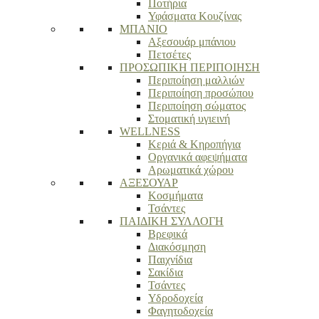
Ποτήρια
Υφάσματα Κουζίνας
ΜΠΑΝΙΟ
Αξεσουάρ μπάνιου
Πετσέτες
ΠΡΟΣΩΠΙΚΗ ΠΕΡΙΠΟΙΗΣΗ
Περιποίηση μαλλιών
Περιποίηση προσώπου
Περιποίηση σώματος
Στοματική υγιεινή
WELLNESS
Κεριά & Κηροπήγια
Οργανικά αφεψήματα
Αρωματικά χώρου
ΑΞΕΣΟΥΑΡ
Κοσμήματα
Τσάντες
ΠΑΙΔΙΚΗ ΣΥΛΛΟΓΗ
Βρεφικά
Διακόσμηση
Παιχνίδια
Σακίδια
Τσάντες
Υδροδοχεία
Φαγητοδοχεία