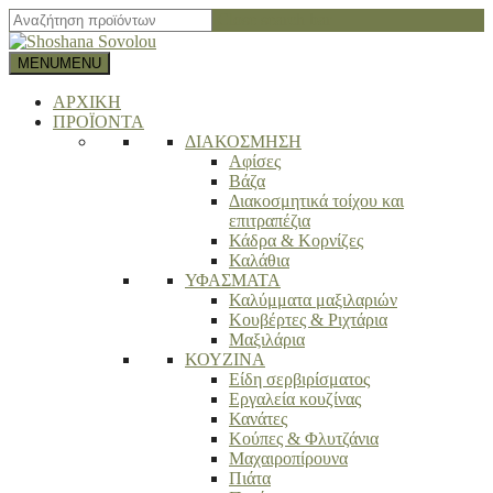
Close search bar
MENU
MENU
ΑΡΧΙΚΗ
ΠΡΟΪΟΝΤΑ
ΔΙΑΚΟΣΜΗΣΗ
Αφίσες
Βάζα
Διακοσμητικά τοίχου και
επιτραπέζια
Κάδρα & Κορνίζες
Καλάθια
ΥΦΑΣΜΑΤΑ
Καλύμματα μαξιλαριών
Κουβέρτες & Ριχτάρια
Μαξιλάρια
ΚΟΥΖΙΝΑ
Είδη σερβιρίσματος
Εργαλεία κουζίνας
Κανάτες
Κούπες & Φλυτζάνια
Μαχαιροπίρουνα
Πιάτα