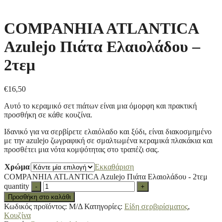
COMPANHIA ATLANTICA
Azulejo Πιάτα Ελαιολάδου –
2τεμ
€
16,50
Αυτό το κεραμικό σετ πιάτων είναι μια όμορφη και πρακτική
προσθήκη σε κάθε κουζίνα.
Ιδανικό για να σερβίρετε ελαιόλαδο και ξύδι, είναι διακοσμημένο
με την azulejo ζωγραφική σε σμαλτωμένα κεραμικά πλακάκια και
προσθέτει μια νότα κομψότητας στο τραπέζι σας.
Χρώμα
Εκκαθάριση
COMPANHIA ATLANTICA Azulejo Πιάτα Ελαιολάδου - 2τεμ
quantity
-
+
Προσθήκη στο καλάθι
Κωδικός προϊόντος:
Μ/Δ
Κατηγορίες:
Είδη σερβιρίσματος
,
Κουζίνα