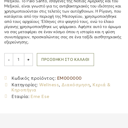
Μεξικού. Το Palo Santo, ιθαγενές της Νότιας Αμερικής και του
Μεξικού, είναι γνωστό για τις αντιβακτηριακές του ιδιότητες και
χρησιμοποιούνταν στις τελετές των αυτόχθονων. Η Ρίγανη, που
κατάγεται από την περιοχή της Μεσογείου, χρησιμοποιήθηκε
από τους αρχαίους ‘Ελληνες στο φαγητό τους, ενώ το έλαιο
ρίγανης χρησιμοποιήθηκε ως φάρμακο. Αφήστε αυτό το άρωμα
να σας μεταφέρει σε έναν κόσμο όπου η ιστορία και η φύση
συνυπάρχουν, προσκαλώντας σας σε ένα ταξίδι αισθητηριακής
εξερεύνησης.
EME
ESE
ΠΡΟΣΘΉΚΗ ΣΤΟ ΚΑΛΆΘΙ
-
+
Κερί
Σόγιας
Palo
Santo
Κωδικός προϊόντος:
EM000000
&
Κατηγορίες:
Wellness
,
Διακόσμηση
,
Κεριά &
Oregano,
375ml
Κηροπήγια
quantity
Εταιρία:
Eme Ese