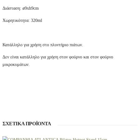
0
m
Διάσταση: ø9xh9cm
l
q
Χωρητικότητα: 320ml
u
a
n
t
i
Κατάλληλο για χρήση στο πλυντήριο πιάτων.
t
y
Δεν είναι κατάλληλο για χρήση στον φούρνο και στον φούρνο
μικροκυμάτων.
ΣΧΕΤΙΚΆ ΠΡΟΪΌΝΤΑ