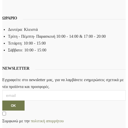
ν
π
ν
ι
α
ΩΡΑΡΙΟ
λ
ε
ο
π
Δευτέρα: Κλειστά
γ
ι
Τρίτη - Πέμπτη- Παρασκευή 10:00 - 14:00 & 17:00 - 20:00
έ
λ
Τετάρτη: 10:00 - 15:00
ς
ε
Σάββατο: 10:00 - 15:00
μ
γ
π
ο
ο
NEWSLETTER
ύ
ρ
ν
Εγγραφείτε στο newsletter μας, για να λαμβάνετε ενημερώσεις σχετικά με
ο
σ
νέα προϊόντα και προσφορές.
ύ
τ
ν
η
ν
σ
α
ε
ε
λ
Συμφωνώ με την
πολιτική απορρήτου
π
ί