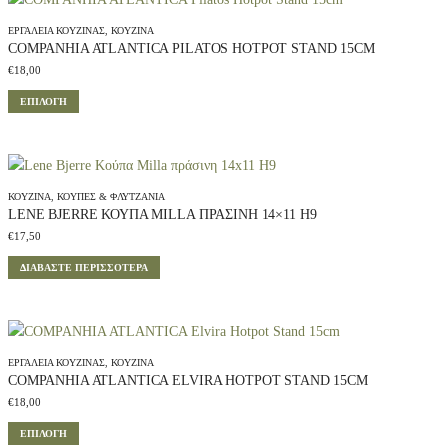
ΕΡΓΑΛΕΊΑ ΚΟΥΖΊΝΑΣ
,
ΚΟΥΖΊΝΑ
COMPANHIA ATLANTICA PILATOS HOTPOT STAND 15CM
€
18,00
Α
ΕΠΙΛΟΓΉ
υ
τ
ό
τ
ΚΟΥΖΊΝΑ
,
ΚΟΎΠΕΣ & ΦΛΥΤΖΆΝΙΑ
LENE BJERRE ΚΟΎΠΑ MILLA ΠΡΆΣΙΝΗ 14×11 H9
ο
€
17,50
π
ρ
ΔΙΑΒΆΣΤΕ ΠΕΡΙΣΣΌΤΕΡΑ
ο
ϊ
ό
ν
ΕΡΓΑΛΕΊΑ ΚΟΥΖΊΝΑΣ
,
ΚΟΥΖΊΝΑ
COMPANHIA ATLANTICA ELVIRA HOTPOT STAND 15CM
έ
€
18,00
χ
Α
ε
ΕΠΙΛΟΓΉ