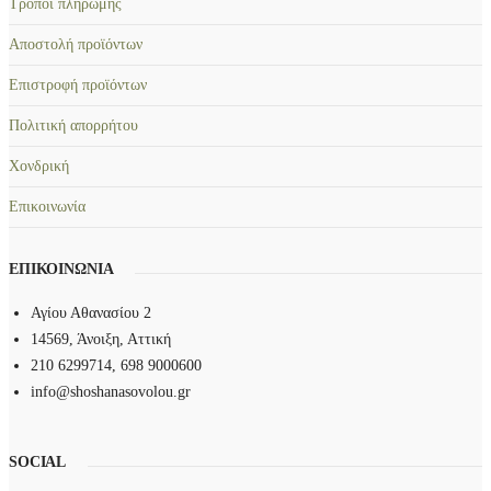
Τρόποι πληρωμής
α
ς
π
Αποστολή προϊόντων
.
λ
Ο
Επιστροφή προϊόντων
έ
ι
ς
Πολιτική απορρήτου
ε
π
π
Χονδρική
α
ι
ρ
λ
Επικοινωνία
α
ο
λ
γ
ΕΠΙΚΟΙΝΩΝΙΑ
λ
έ
α
ς
Αγίου Αθανασίου 2
γ
μ
14569, Άνοιξη, Αττική
έ
π
210 6299714, 698 9000600
ς
ο
info@shoshanasovolou.gr
.
ρ
Ο
ο
SOCIAL
ι
ύ
ε