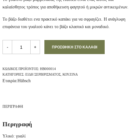
καλαίσθητος τρόπος για αποθήκευση φαγητού ή μικρών αντικειμένων.
Το βάζο διαθέτει ενα πρακτικό καπάκι για να σφραγίζει. Η ανάγλυφη
επιφάνεια του γυαλιού κάνει το βάζο κλασικό και μοναδικό.
H
ü
-
+
ΠΡΟΣΘΉΚΗ ΣΤΟ ΚΑΛΆΘΙ
b
s
c
h
ΚΩΔΙΚΌΣ ΠΡΟΪΌΝΤΟΣ:
ΗΒ000014
Γ
ΚΑΤΗΓΟΡΊΕΣ:
ΕΊΔΗ ΣΕΡΒΙΡΊΣΜΑΤΟΣ
,
ΚΟΥΖΊΝΑ
υ
Εταιρία:
Hübsch
ά
λ
ι
ν
ο
ΠΕΡΙΓΡΑΦΉ
Β
ά
ζ
ο
Περιγραφή
,
3
Υλικό: γυαλί
2