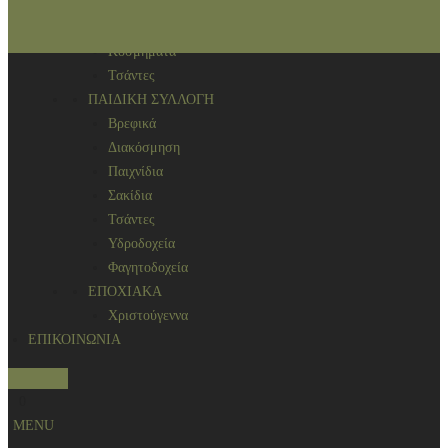
Αρωματικά χώρου
ΑΞΕΣΟΥΑΡ
Κοσμήματα
Τσάντες
ΠΑΙΔΙΚΗ ΣΥΛΛΟΓΗ
Βρεφικά
Διακόσμηση
Παιχνίδια
Σακίδια
Τσάντες
Υδροδοχεία
Φαγητοδοχεία
ΕΠΟΧΙΑΚΑ
Χριστούγεννα
ΕΠΙΚΟΙΝΩΝΙΑ
S
0
e
MENU