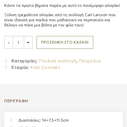
Κάντε τα πρώτα βήματα παρέα με αυτό το πανέμορφο αλογάκι!
Ξύλινη τρεχαλίτσα αλογάκι από τη συλλογή Carl Larsson που
είναι ιδανική για παιδιά που μαθαίνουν να περπατούν και
θέλουν να πάνε μια βόλτα με τον φίλο τους!
Kids
Concept
ΠΡΟΣΘΉΚΗ ΣΤΟ ΚΑΛΆΘΙ
-
+
Ξύλινη
τρεχαλίτσα
αλογάκι
CARL
Κατηγορίες:
Παιδική συλλογή
,
Παιχνίδια
LARSSON
Εταιρία:
Kids Concept
(ροζ)
quantity
ΠΕΡΙΓΡΑΦΉ
Διαστάσεις: 16×7.5×11.5cm