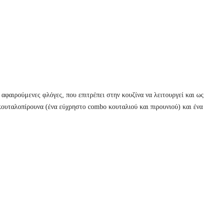
 αφαιρούμενες φλόγες, που επιτρέπει στην κουζίνα να λειτουργεί και ως
κουταλοπίρουνα (ένα εύχρηστο combo κουταλιού και πιρουνιού) και ένα