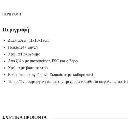
t
Σ
ε
τ
ΠΕΡΙΓΡΑΦΉ
μ
α
γ
Περιγραφή
ε
ι
Διαστάσεις:
11x10x19cm
ρ
ι
Ηλικία:
24+ μηνών
κ
Χρώμα:
Πολύχρωμo
ή
ς
Από ξύλο με πιστοποίηση FSC και σίδηρο.
γ
Χρώμα με βάση το νερό.
ι
α
Καθαρίστε με υγρό πανί. Σκουπίστε με καθαρό πανί.
c
Το προϊόν συμμορφώνεται με την τρέχουσα νομοθεσία ασφάλειας της Ε
a
m
p
i
n
g
K
I
ΣΧΕΤΙΚΆ ΠΡΟΪΌΝΤΑ
D
'