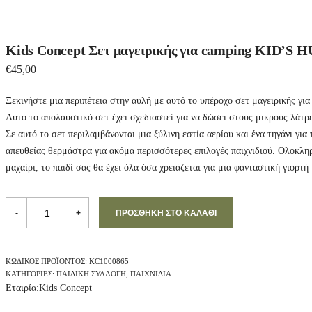
Kids Concept Σετ μαγειρικής για camping KID’S 
€
45,00
Ξεκινήστε μια περιπέτεια στην αυλή με αυτό το υπέροχο σετ μαγειρικής για
Αυτό το απολαυστικό σετ έχει σχεδιαστεί για να δώσει στους μικρούς λάτρε
Σε αυτό το σετ περιλαμβάνονται μια ξύλινη εστία αερίου και ένα τηγάνι για
απευθείας θερμάστρα για ακόμα περισσότερες επιλογές παιχνιδιού. Ολοκλη
μαχαίρι, το παιδί σας θα έχει όλα όσα χρειάζεται για μια φανταστική γιορτ
K
i
-
+
ΠΡΟΣΘΉΚΗ ΣΤΟ ΚΑΛΆΘΙ
d
s
C
o
ΚΩΔΙΚΌΣ ΠΡΟΪΌΝΤΟΣ:
KC1000865
n
ΚΑΤΗΓΟΡΊΕΣ:
ΠΑΙΔΙΚΉ ΣΥΛΛΟΓΉ
,
ΠΑΙΧΝΊΔΙΑ
c
Εταιρία:
Kids Concept
e
p