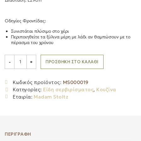
Οδηγίες Φροντίδας:
Συνιστάται πλύσιμο στο χέρι
Περιποιηθείτε τα ξύλινα μέρη με λάδι αν θαμπώσουν με το
πέρασμα του χρόνου
Madam
Stoltz
ΠΡΟΣΘΉΚΗ ΣΤΟ ΚΑΛΆΘΙ
-
+
Χειροποίητη
Ξύλινη
Κουτάλα
quantity
Κωδικός προϊόντος:
MS000019
Κατηγορίες:
Είδη σερβιρίσματος
,
Κουζίνα
Εταιρία:
Madam Stoltz
ΠΕΡΙΓΡΑΦΉ