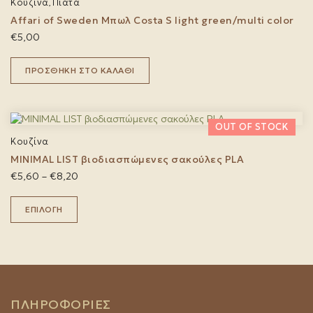
Κουζίνα
Πιάτα
,
Affari of Sweden Μπωλ Costa S light green/multi color
€
5,00
ΠΡΟΣΘΉΚΗ ΣΤΟ ΚΑΛΆΘΙ
ΠΡΟΣΦΟΡΆ!
Κουζίνα
MINIMAL LIST βιοδιασπώμενες σακούλες PLA
Price
€
5,60
–
€
8,20
range:
Αυτό
€5,60
το
ΕΠΙΛΟΓΉ
through
προϊόν
€8,20
έχει
πολλαπλές
παραλλαγές.
Οι
επιλογές
μπορούν
ΠΛΗΡΟΦΟΡΙΕΣ
να