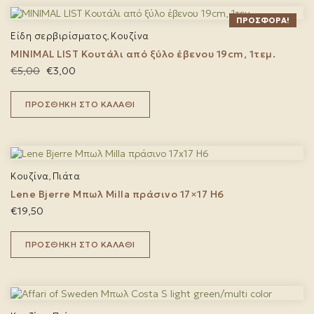
ΠΡΟΣΦΟΡΆ!
Είδη σερβιρίσματος
Κουζίνα
,
MINIMAL LIST Κουτάλι από ξύλο έβενου 19cm, 1τεμ.
Original
Η
€
5,00
€
3,00
price
τρέχουσα
was:
τιμή
ΠΡΟΣΘΉΚΗ ΣΤΟ ΚΑΛΆΘΙ
€5,00.
είναι:
€3,00.
Κουζίνα
Πιάτα
,
Lene Bjerre Μπωλ Milla πράσινο 17×17 H6
€
19,50
ΠΡΟΣΘΉΚΗ ΣΤΟ ΚΑΛΆΘΙ