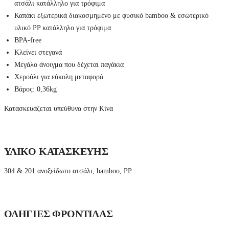
μ
ατσάλι κατάλληλο για τρόφιμα
ε
Καπάκι εξωτερικά διακοσμημένο με φυσικό bamboo & εσωτερικό
μ
ό
υλικό PP κατάλληλο για τρόφιμα
ν
BPA-free
ω
σ
Κλείνει στεγανά
η
Μεγάλο άνοιγμα που δέχεται παγάκια
κ
ε
Χερούλι για εύκολη μεταφορά
ν
Βάρος: 0,36kg
ο
ύ
Κατασκευάζεται υπεύθυνα στην Κίνα
α
έ
ρ
ο
ς
ΥΛΙΚΟ ΚΑΤΑΣΚΕΥΗΣ
q
u
a
304 & 201 ανοξείδωτο ατσάλι, bamboo, PP
n
t
i
t
y
ΟΔΗΓΙΕΣ ΦΡΟΝΤΙΔΑΣ