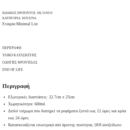
I
w
ε
M
A
ΚΩΔΙΚΌΣ ΠΡΟΪΌΝΤΟΣ:
ML310010
a
ί
L
ΚΑΤΗΓΟΡΊΑ:
ΚΟΥΖΊΝΑ
L
s
ν
Εταιρία:
Minimal List
I
S
:
α
T
€
ι
Μ
π
1
:
ΠΕΡΙΓΡΑΦΉ
ο
υ
9
€
ΥΛΙΚΟ ΚΑΤΑΣΚΕΥΗΣ
κ
,
1
ά
ΟΔΗΓΙΕΣ ΦΡΟΝΤΙΔΑΣ
λ
8
5
END OF LIFE
ι
Θ
0
,
ε
.
8
Περιγραφή
ρ
μ
0
ό
Εξωτερικές διαστάσεις: 22.7cm x 25cm
ς
.
-
Χωρητικότητα: 600ml
6
Διπλό τοίχωμα που διατηρεί τα ροφήματα ζεστά εως 12 ώρες και κρύα
0
0
εως 24 ώρες
m
Κατασκευάζεται εσωτερικά από άριστης ποιότητας 18/8 ανοξείδωτο
l