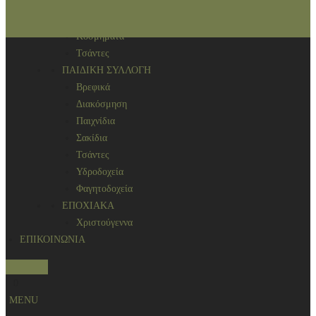
Αρωματικά χώρου
ΑΞΕΣΟΥΑΡ
Κοσμήματα
Τσάντες
ΠΑΙΔΙΚΗ ΣΥΛΛΟΓΗ
Βρεφικά
Διακόσμηση
Παιχνίδια
Σακίδια
Τσάντες
Υδροδοχεία
Φαγητοδοχεία
ΕΠΟΧΙΑΚΑ
Χριστούγεννα
ΕΠΙΚΟΙΝΩΝΙΑ
S
0
e
MENU