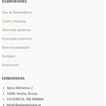
ΠΛΗΡΟΦΟΡΙΕΣ
έ
λ
ς
α
Όροι & Προϋποθέσεις
π
γ
α
έ
Τρόποι πληρωμής
ρ
ς
Αποστολή προϊόντων
α
.
λ
Ο
Επιστροφή προϊόντων
λ
ι
α
Πολιτική απορρήτου
ε
γ
π
Χονδρική
έ
ι
ς
λ
Επικοινωνία
.
ο
Ο
γ
ΕΠΙΚΟΙΝΩΝΙΑ
ι
έ
ε
ς
Αγίου Αθανασίου 2
π
μ
14569, Άνοιξη, Αττική
ι
π
210 6299714, 698 9000600
λ
ο
info@shoshanasovolou.gr