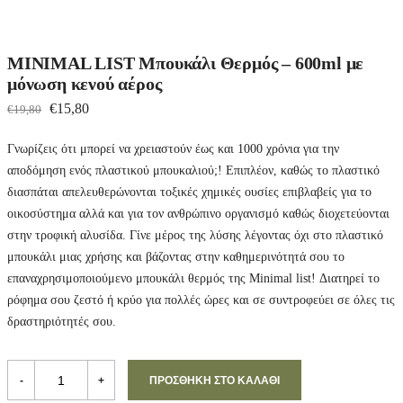
MINIMAL LIST Μπουκάλι Θερμός – 600ml με
μόνωση κενού αέρος
O
Η
€
15,80
€
19,80
r
τ
Γνωρίζεις ότι μπορεί να χρειαστούν έως και 1000 χρόνια για την
i
ρ
αποδόμηση ενός πλαστικού μπουκαλιού;! Επιπλέον, καθώς το πλαστικό
g
έ
διασπάται απελευθερώνονται τοξικές χημικές ουσίες επιβλαβείς για το
i
χ
οικοσύστημα αλλά και για τον ανθρώπινο οργανισμό καθώς διοχετεύονται
n
ο
στην τροφική αλυσίδα. Γίνε μέρος της λύσης λέγοντας όχι στο πλαστικό
a
υ
μπουκάλι μιας χρήσης και βάζοντας στην καθημερινότητά σου το
l
σ
επαναχρησιμοποιούμενο μπουκάλι θερμός της Minimal list! Διατηρεί το
ρόφημα σου ζεστό ή κρύο για πολλές ώρες και σε συντροφεύει σε όλες τις
p
α
δραστηριότητές σου.
r
τ
i
ι
M
c
μ
I
-
+
ΠΡΟΣΘΉΚΗ ΣΤΟ ΚΑΛΆΘΙ
N
e
ή