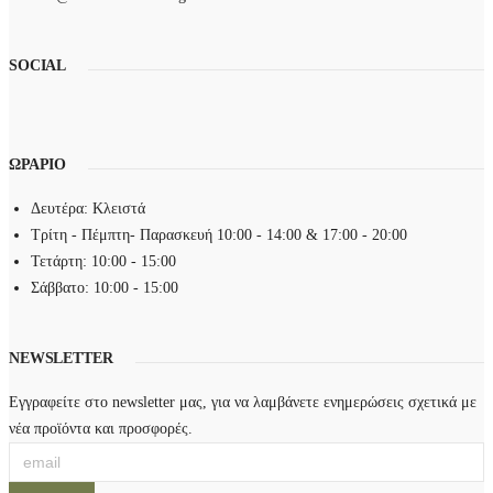
ο
ρ
γ
ο
SOCIAL
έ
ύ
ς
ν
μ
ν
π
α
ΩΡΑΡΙΟ
ο
ε
ρ
π
Δευτέρα: Κλειστά
ο
ι
Τρίτη - Πέμπτη- Παρασκευή 10:00 - 14:00 & 17:00 - 20:00
ύ
λ
Τετάρτη: 10:00 - 15:00
ν
ε
Σάββατο: 10:00 - 15:00
ν
γ
α
ο
NEWSLETTER
ε
ύ
π
ν
Εγγραφείτε στο newsletter μας, για να λαμβάνετε ενημερώσεις σχετικά με
ι
σ
νέα προϊόντα και προσφορές.
λ
τ
ε
η
γ