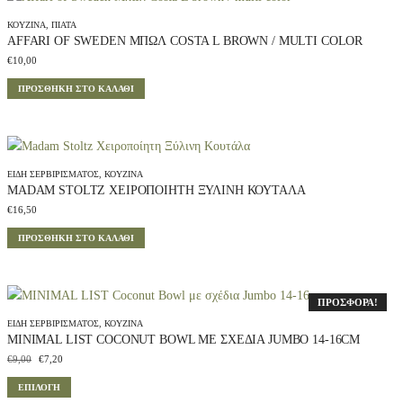
ΚΟΥΖΊΝΑ
,
ΠΙΆΤΑ
AFFARI OF SWEDEN ΜΠΩΛ COSTA L BROWN / MULTI COLOR
€
10,00
ΠΡΟΣΘΉΚΗ ΣΤΟ ΚΑΛΆΘΙ
ΕΊΔΗ ΣΕΡΒΙΡΊΣΜΑΤΟΣ
,
ΚΟΥΖΊΝΑ
MADAM STOLTZ ΧΕΙΡΟΠΟΊΗΤΗ ΞΎΛΙΝΗ ΚΟΥΤΆΛΑ
€
16,50
ΠΡΟΣΘΉΚΗ ΣΤΟ ΚΑΛΆΘΙ
ΠΡΟΣΦΟΡΆ!
ΕΊΔΗ ΣΕΡΒΙΡΊΣΜΑΤΟΣ
,
ΚΟΥΖΊΝΑ
MINIMAL LIST COCONUT BOWL ΜΕ ΣΧΈΔΙΑ JUMBO 14-16CM
Original
Η
€
9,00
€
7,20
price
τρέχουσα
Αυτό
ΕΠΙΛΟΓΉ
was:
τιμή