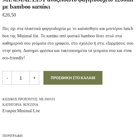
με bamboo καπάκι
€
26,50
Πες όχι στα πλαστικά φαγητοδοχεία με το καλαίσθητο και μοντέρνο lunch
box της Minimal list. Το καπάκι από φυσικό bamboo δίνει στυλ στα
καθημερινά σου γεύματα στο γραφείο, στο σχολείο ή στις εξορμήσεις σου
στην φύση. Διατηρεί φρέσκα και τακτοποιημένα τα γεύματα σου και είναι
eco-friendly!
MINIMAL
LIST
-
+
ΠΡΟΣΘΉΚΗ ΣΤΟ ΚΑΛΆΘΙ
ανοξείδωτο
φαγητοδοχείο
1200ml
με
ΚΩΔΙΚΌΣ ΠΡΟΪΌΝΤΟΣ:
ML300101
bamboo
ΚΑΤΗΓΟΡΊΑ:
ΚΟΥΖΊΝΑ
καπάκι
Εταιρία:
Minimal List
quantity
ΠΕΡΙΓΡΑΦΉ