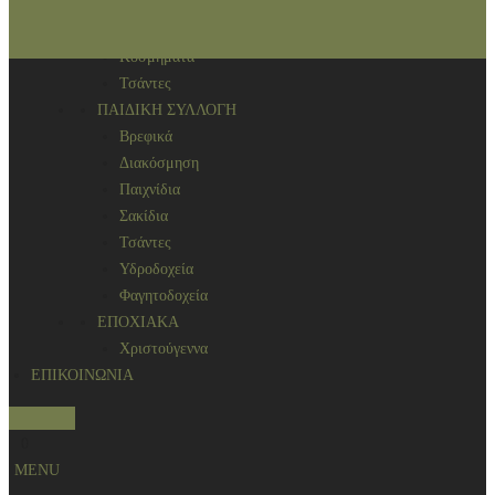
Αρωματικά χώρου
ΑΞΕΣΟΥΑΡ
Κοσμήματα
Τσάντες
ΠΑΙΔΙΚΗ ΣΥΛΛΟΓΗ
Βρεφικά
Διακόσμηση
Παιχνίδια
Σακίδια
Τσάντες
Υδροδοχεία
Φαγητοδοχεία
ΕΠΟΧΙΑΚΑ
Χριστούγεννα
ΕΠΙΚΟΙΝΩΝΙΑ
Search
0
MENU