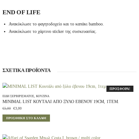
END OF LIFE
Ανακύκλωσε το φαγητοδοχείο και το καπάκι bamboo.
Ανακύκλωσε το χάρτινο sticker της συσκευασίας.
ΣΧΕΤΙΚΆ ΠΡΟΪΌΝΤΑ
ΠΡΟΣΦΟΡΆ!
ΕΊΔΗ ΣΕΡΒΙΡΊΣΜΑΤΟΣ
,
ΚΟΥΖΊΝΑ
MINIMAL LIST ΚΟΥΤΆΛΙ ΑΠΌ ΞΎΛΟ ΈΒΕΝΟΥ 19CM, 1ΤΕΜ.
Original
Η
€
5,00
€
3,00
price
τρέχουσα
ΠΡΟΣΘΉΚΗ ΣΤΟ ΚΑΛΆΘΙ
was:
τιμή
€5,00.
είναι:
€3,00.