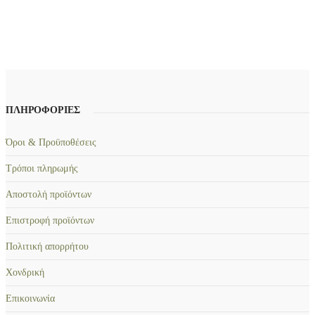
το
€9,00.
είναι:
€7,20.
προϊόν
έχει
πολλαπλές
παραλλαγές.
Οι
επιλογές
ΠΛΗΡΟΦΟΡΙΕΣ
μπορούν
να
Όροι & Προϋποθέσεις
επιλεγούν
Τρόποι πληρωμής
στη
σελίδα
Αποστολή προϊόντων
του
Επιστροφή προϊόντων
προϊόντος
Πολιτική απορρήτου
Χονδρική
Επικοινωνία