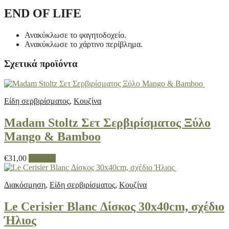
END OF LIFE
Ανακύκλωσε το φαγητοδοχείο.
Ανακύκλωσε το χάρτινο περίβλημα.
Σχετικά προϊόντα
Είδη σερβιρίσματος
,
Κουζίνα
Madam Stoltz Σετ Σερβιρίσματος Ξύλο
Mango & Bamboo
Αυτό
€
31,00
Επιλογή
το
προϊόν
Διακόσμηση
,
Είδη σερβιρίσματος
,
Κουζίνα
έχει
πολλαπλές
παραλλαγές.
Le Cerisier Blanc Δίσκος 30x40cm, σχέδιο
Οι
Ήλιος
επιλογές