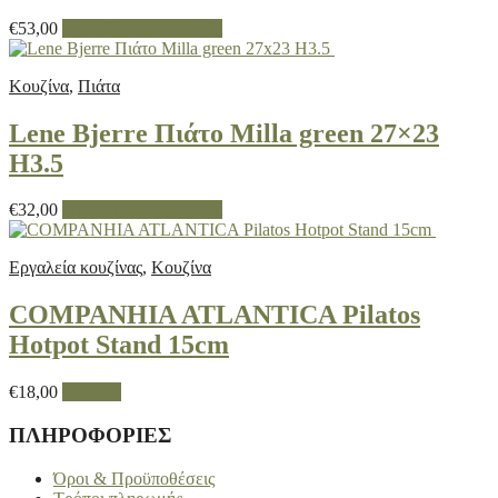
μπορούν
να
€
53,00
Προσθήκη στο καλάθι
επιλεγούν
στη
σελίδα
Κουζίνα
,
Πιάτα
του
προϊόντος
Lene Bjerre Πιάτο Milla green 27×23
H3.5
€
32,00
Προσθήκη στο καλάθι
Εργαλεία κουζίνας
,
Κουζίνα
COMPANHIA ATLANTICA Pilatos
Hotpot Stand 15cm
Αυτό
€
18,00
Επιλογή
το
προϊόν
ΠΛΗΡΟΦΟΡΙΕΣ
έχει
πολλαπλές
Όροι & Προϋποθέσεις
παραλλαγές.