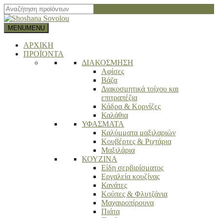
Close
search
bar
MENU
MENU
ΑΡΧΙΚΗ
ΠΡΟΪΟΝΤΑ
ΔΙΑΚΟΣΜΗΣΗ
Αφίσες
Βάζα
Διακοσμητικά τοίχου και
επιτραπέζια
Κάδρα & Κορνίζες
Καλάθια
ΥΦΑΣΜΑΤΑ
Καλύμματα μαξιλαριών
Κουβέρτες & Ριχτάρια
Μαξιλάρια
ΚΟΥΖΙΝΑ
Είδη σερβιρίσματος
Εργαλεία κουζίνας
Κανάτες
Κούπες & Φλυτζάνια
Μαχαιροπίρουνα
Πιάτα