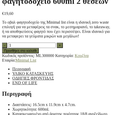
φαγητοδοχείο 600ml 2 θέσεων
€
19,60
Το οβαλ φαγητοδοχείο της Minimal list είναι η ιδανική zero waste
επιλογή για να μεταφέρεις τα σνακ, το μεσημαριανό, το takeaway,
ή να αποθηκεύσεις φαγητό που έχει περισσέψει. Είναι ιδανικό για
να μεταφερει τα γεύματα μικρών και μεγάλων!
MINIMAL
-
+
LIST
Προσθήκη στο καλάθι
ανοξείδωτο
Κωδικός προϊόντος:
ML300000
Κατηγορία:
Κουζίνα
φαγητοδοχείο
Εταιρία:
Minimal List
600ml
2
Περιγραφή
θέσεων
ΥΛΙΚΟ ΚΑΤΑΣΚΕΥΗΣ
quantity
ΟΔΗΓΙΕΣ ΦΡΟΝΤΙΔΑΣ
END OF LIFE
Περιγραφή
Διαστάσεις: 16.5cm x 11.9cm x 4.7cm.
Χωρητικότητα: 600ml.
Κατασκευασμένο από άριστης ποιότητας 18/8 ανοξείδωτο