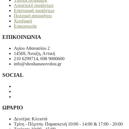
Τρόποι πληρωμής
Οι
Αποστολή προϊόντων
επιλογές
Επιστροφή προϊόντων
μπορούν
Πολιτική απορρήτου
να
Χονδρική
επιλεγούν
Επικοινωνία
στη
σελίδα
ΕΠΙΚΟΙΝΩΝΙΑ
του
προϊόντος
Αγίου Αθανασίου 2
14569, Άνοιξη, Αττική
210 6299714, 698 9000600
info@shoshanasovolou.gr
SOCIAL
ΩΡΑΡΙΟ
Δευτέρα: Κλειστά
Τρίτη - Πέμπτη- Παρασκευή 10:00 - 14:00 & 17:00 - 20:00