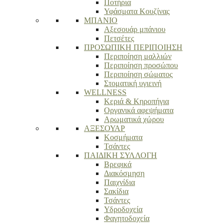
Ποτήρια
Υφάσματα Κουζίνας
ΜΠΑΝΙΟ
Αξεσουάρ μπάνιου
Πετσέτες
ΠΡΟΣΩΠΙΚΗ ΠΕΡΙΠΟΙΗΣΗ
Περιποίηση μαλλιών
Περιποίηση προσώπου
Περιποίηση σώματος
Στοματική υγιεινή
WELLNESS
Κεριά & Κηροπήγια
Οργανικά αφεψήματα
Αρωματικά χώρου
ΑΞΕΣΟΥΑΡ
Κοσμήματα
Τσάντες
ΠΑΙΔΙΚΗ ΣΥΛΛΟΓΗ
Βρεφικά
Διακόσμηση
Παιχνίδια
Σακίδια
Τσάντες
Υδροδοχεία
Φαγητοδοχεία