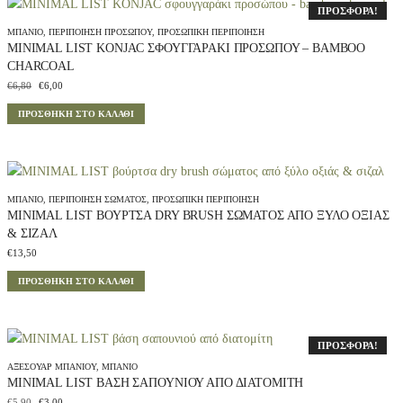
ΠΡΟΣΦΟΡΆ!
ΜΠΆΝΙΟ
,
ΠΕΡΙΠΟΊΗΣΗ ΠΡΟΣΏΠΟΥ
,
ΠΡΟΣΩΠΙΚΉ ΠΕΡΙΠΟΊΗΣΗ
MINIMAL LIST KONJAC ΣΦΟΥΓΓΑΡΆΚΙ ΠΡΟΣΏΠΟΥ – BAMBOO
CHARCOAL
O
Η
€
6,80
€
6,00
r
τ
ΠΡΟΣΘΉΚΗ ΣΤΟ ΚΑΛΆΘΙ
i
ρ
g
έ
i
χ
n
ο
a
υ
l
σ
ΜΠΆΝΙΟ
,
ΠΕΡΙΠΟΊΗΣΗ ΣΏΜΑΤΟΣ
,
ΠΡΟΣΩΠΙΚΉ ΠΕΡΙΠΟΊΗΣΗ
p
α
MINIMAL LIST ΒΟΎΡΤΣΑ DRY BRUSH ΣΏΜΑΤΟΣ ΑΠΌ ΞΎΛΟ ΟΞΙΆΣ
r
τ
& ΣΙΖΑΛ
i
ι
€
13,50
c
μ
e
ή
ΠΡΟΣΘΉΚΗ ΣΤΟ ΚΑΛΆΘΙ
w
ε
a
ί
s
ν
:
α
ΠΡΟΣΦΟΡΆ!
€
ι
ΑΞΕΣΟΥΆΡ ΜΠΆΝΙΟΥ
,
ΜΠΆΝΙΟ
6
:
MINIMAL LIST ΒΆΣΗ ΣΑΠΟΥΝΙΟΎ ΑΠΌ ΔΙΑΤΟΜΊΤΗ
,
€
O
Η
€
5,90
€
3,00