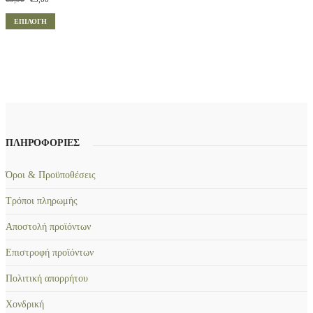
8
6
r
τ
0
,
Α
ΕΠΙΛΟΓΉ
i
ρ
.
0
υ
g
έ
0
i
χ
τ
.
n
ο
ό
a
υ
τ
l
σ
p
α
ο
r
τ
π
i
ι
ρ
c
μ
ΠΛΗΡΟΦΟΡΙΕΣ
e
ή
ο
w
ε
ϊ
Όροι & Προϋποθέσεις
a
ί
ό
s
ν
:
α
Τρόποι πληρωμής
ν
€
ι
έ
5
:
Αποστολή προϊόντων
χ
,
€
9
3
Επιστροφή προϊόντων
ε
0
,
ι
.
0
Πολιτική απορρήτου
π
0
.
Χονδρική
ο