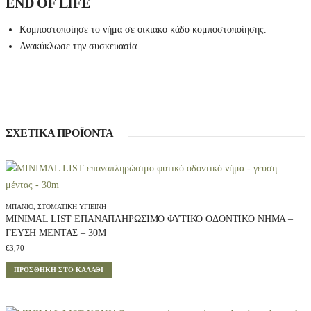
END OF LIFE
ν
τ
α
Κομποστοποίησε το νήμα σε οικιακό κάδο κομποστοποίησης.
ς
-
Ανακύκλωσε την συσκευασία.
2
x
3
0
m
q
u
ΣΧΕΤΙΚΆ ΠΡΟΪΌΝΤΑ
a
n
t
i
t
y
ΜΠΆΝΙΟ
,
ΣΤΟΜΑΤΙΚΉ ΥΓΙΕΙΝΉ
MINIMAL LIST ΕΠΑΝΑΠΛΗΡΏΣΙΜΟ ΦΥΤΙΚΌ ΟΔΟΝΤΙΚΌ ΝΉΜΑ –
ΓΕΎΣΗ ΜΈΝΤΑΣ – 30M
€
3,70
ΠΡΟΣΘΉΚΗ ΣΤΟ ΚΑΛΆΘΙ