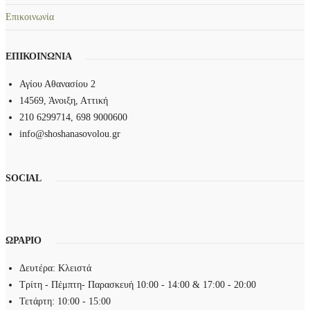
λ
Επικοινωνία
λ
α
ΕΠΙΚΟΙΝΩΝΙΑ
π
λ
Αγίου Αθανασίου 2
έ
14569, Άνοιξη, Αττική
ς
210 6299714, 698 9000600
π
info@shoshanasovolou.gr
α
ρ
α
SOCIAL
λ
λ
α
ΩΡΑΡΙΟ
γ
έ
Δευτέρα: Κλειστά
ς
Τρίτη - Πέμπτη- Παρασκευή 10:00 - 14:00 & 17:00 - 20:00
.
Τετάρτη: 10:00 - 15:00
Ο