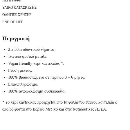
ΠΕΡΙΓΡΑΦΉ
τ
α
ΥΛΙΚΟ ΚΑΤΑΣΚΕΥΗΣ
λ
λ
ΟΔΗΓΙΕΣ ΧΡΗΣΗΣ
α
END OF LIFE
κ
τ
ι
Περιγραφή
κ
ά
ο
2 x 30m οδοντικού νήματος.
δ
ο
Ίνα από φυσικό μετάξι.
ν
Vegan friendly κερί καντελίλας *.
τ
ι
Γεύση μέντας.
κ
100% βιοδιασπώμενο σε περίπου 3 – 6 μήνες.
ο
ύ
Επαναπληρώσιμο.
ν
100% ανακυκλώσιμη συσκευασία.
ή
μ
* Το κερί καντελίλας προέρχεται από τα φύλλα του θάμνου καντελίλα ο
α
τ
οποίος φύεται στο Βόρειο Μεξικό και στις Νοτιοδυτικές Η.Π.Α.
ο
ς
α
π