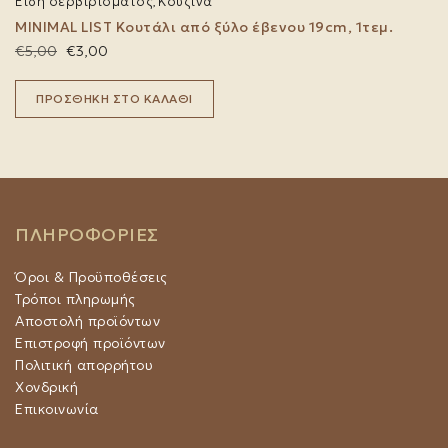
Είδη σερβιρίσματος
Κουζίνα
επιλογές
,
μπορούν
MINIMAL LIST Κουτάλι από ξύλο έβενου 19cm, 1τεμ.
να
Original
Η
€
5,00
€
3,00
επιλεγούν
price
τρέχουσα
στη
was:
τιμή
σελίδα
ΠΡΟΣΘΉΚΗ ΣΤΟ ΚΑΛΆΘΙ
€5,00.
είναι:
του
€3,00.
προϊόντος
ΠΛΗΡΟΦΟΡΙΕΣ
Όροι & Προϋποθέσεις
Τρόποι πληρωμής
Αποστολή προϊόντων
Επιστροφή προϊόντων
Πολιτική απορρήτου
Χονδρική
Επικοινωνία