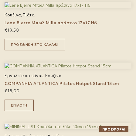
Κουζίνα
Πιάτα
,
Lene Bjerre Μπωλ Milla πράσινο 17×17 H6
€
19,50
ΠΡΟΣΘΉΚΗ ΣΤΟ ΚΑΛΆΘΙ
Εργαλεία κουζίνας
Κουζίνα
,
COMPANHIA ATLANTICA Pilatos Hotpot Stand 15cm
€
18,00
Αυτό
το
ΕΠΙΛΟΓΉ
προϊόν
έχει
πολλαπλές
παραλλαγές.
ΠΡΟΣΦΟΡΆ!
Οι