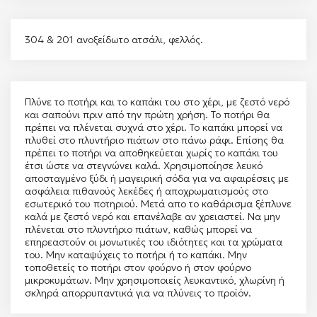
304 & 201 ανοξείδωτο ατσάλι, φελλός.
Πλύνε το ποτήρι και το καπάκι του στο χέρι, με ζεστό νερό
και σαπούνι πριν από την πρώτη χρήση. Το ποτήρι θα
πρέπει να πλένεται συχνά στο χέρι. Το καπάκι μπορεί να
πλυθεί στο πλυντήριο πιάτων στο πάνω ράφι. Επίσης θα
πρέπει το ποτήρι να αποθηκεύεται χωρίς το καπάκι του
έτσι ώστε να στεγνώνει καλά. Χρησιμοποίησε λευκό
αποσταγμένο ξύδι ή μαγειρική σόδα για να αφαιρέσεις με
ασφάλεια πιθανούς λεκέδες ή αποχρωματισμούς στο
εσωτερικό του ποτηριού. Μετά απο το καθάρισμα ξέπλυνε
καλά με ζεστό νερό και επανέλαβε αν χρειαστεί. Να μην
πλένεται στο πλυντήριο πιάτων, καθώς μπορεί να
επηρεαστούν οι μονωτικές του ιδιότητες και τα χρώματα
του. Μην καταψύχεις το ποτήρι ή το καπάκι. Μην
τοποθετείς το ποτήρι στον φούρνο ή στον φούρνο
μικροκυμάτων. Μην χρησιμοποιείς λευκαντικό, χλωρίνη ή
σκληρά απορρυπαντικά για να πλύνεις το προϊόν.