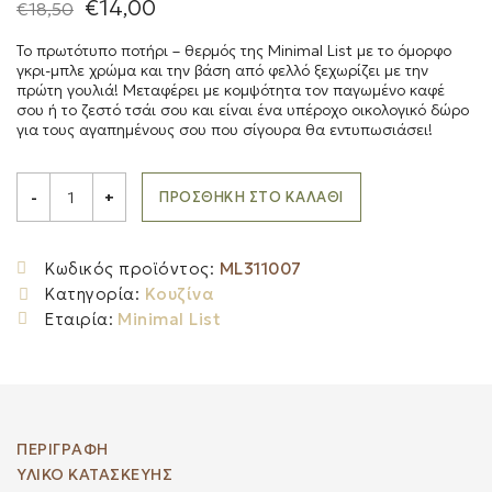
Original
Η
€
14,00
€
18,50
price
τρέχουσα
was:
τιμή
Το πρωτότυπο ποτήρι – θερμός της Minimal List με το όμορφο
€18,50.
είναι:
γκρι-μπλε χρώμα και την βάση από φελλό ξεχωρίζει με την
€14,00.
πρώτη γουλιά! Μεταφέρει με κομψότητα τον παγωμένο καφέ
σου ή το ζεστό τσάι σου και είναι ένα υπέροχο οικολογικό δώρο
για τους αγαπημένους σου που σίγουρα θα εντυπωσιάσει!
MINIMAL
LIST
ΠΡΟΣΘΉΚΗ ΣΤΟ ΚΑΛΆΘΙ
-
+
Θερμός
-
ποτήρι
500ml
Κωδικός προϊόντος:
ML311007
με
Κατηγορία:
Κουζίνα
μόνωση
κενού
Εταιρία:
Minimal List
αέρος
και
βάση
από
φελλό
quantity
ΠΕΡΙΓΡΑΦΉ
ΥΛΙΚΟ ΚΑΤΑΣΚΕΥΗΣ