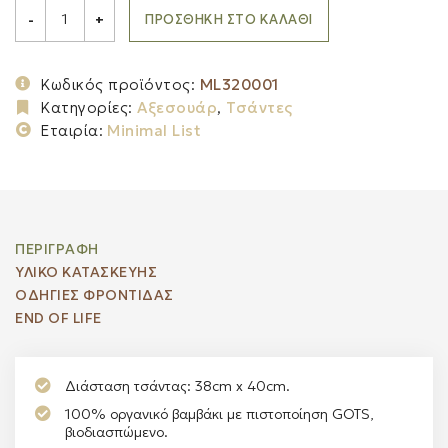
MINIMAL
LIST
ΠΡΟΣΘΉΚΗ ΣΤΟ ΚΑΛΆΘΙ
-
+
Tote
τσάντα
από
οργανικό
Κωδικός προϊόντος:
ML320001
βαμβάκι
Κατηγορίες:
Αξεσουάρ
,
Τσάντες
quantity
Εταιρία:
Minimal List
ΠΕΡΙΓΡΑΦΉ
ΥΛΙΚΟ ΚΑΤΑΣΚΕΥΗΣ
ΟΔΗΓΙΕΣ ΦΡΟΝΤΙΔΑΣ
END OF LIFE
Διάσταση τσάντας: 38cm x 40cm.
100% οργανικό βαμβάκι με πιστοποίηση GOTS,
βιοδιασπώμενο.