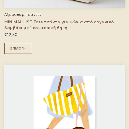
Αξεσουάρ
Τσάντες
,
MINIMAL LIST Tote τσάντα για ψώνια από οργανικό
βαμβάκι με 1 εσωτερική θήκη
€
12,50
Αυτό
το
ΕΠΙΛΟΓΉ
προϊόν
έχει
πολλαπλές
παραλλαγές.
Οι
επιλογές
μπορούν
να
επιλεγούν
στη
σελίδα
του
προϊόντος