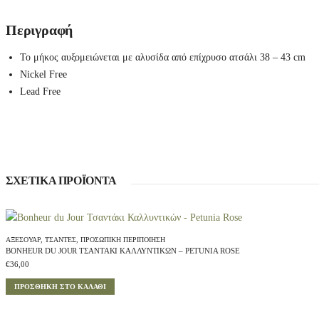
e
m
s
Περιγραφή
N
e
Το μήκος αυξομειώνεται με αλυσίδα από επίχρυσο ατσάλι 38 – 43 cm
c
k
Nickel Free
l
Lead Free
a
c
e
q
u
a
n
t
ΣΧΕΤΙΚΆ ΠΡΟΪΌΝΤΑ
i
t
y
ΑΞΕΣΟΥΆΡ
,
ΤΣΆΝΤΕΣ
,
ΠΡΟΣΩΠΙΚΉ ΠΕΡΙΠΟΊΗΣΗ
BONHEUR DU JOUR ΤΣΑΝΤΆΚΙ ΚΑΛΛΥΝΤΙΚΏΝ – PETUNIA ROSE
€
36,00
ΠΡΟΣΘΉΚΗ ΣΤΟ ΚΑΛΆΘΙ