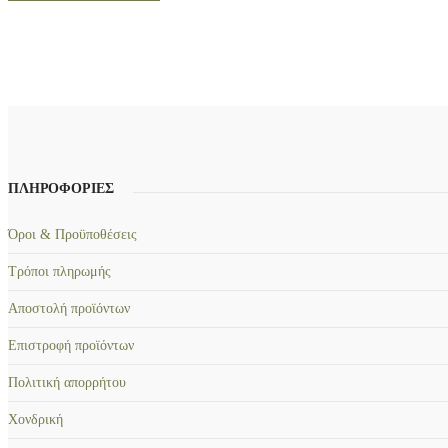
e
ή
w
ε
a
ί
s
ν
:
α
€
ι
3
:
,
€
9
2
2
,
ΠΛΗΡΟΦΟΡΙΕΣ
.
5
0
.
Όροι & Προϋποθέσεις
Τρόποι πληρωμής
Αποστολή προϊόντων
Επιστροφή προϊόντων
Πολιτική απορρήτου
Χονδρική