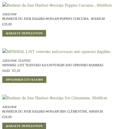
ΑΞΕΣΟΥΆΡ
BONHEUR DU JOUR ΠΑΙΔΙΚΌ ΦΟΥΛΆΡΙ POPPIES CURCUMA , 60X60CM
€
20,00
ΔΙΑΒΆΣΤΕ ΠΕΡΙΣΣΌΤΕΡΑ
ΑΞΕΣΟΥΆΡ
,
ΤΣΆΝΤΕΣ
MINIMAL LIST ΤΣΑΝΤΆΚΙ ΚΑΛΛΥΝΤΙΚΏΝ ΑΠΌ ΟΡΓΑΝΙΚΌ ΒΑΜΒΆΚΙ
O
Η
€
3,92
€
2,50
r
τ
ΠΡΟΣΘΉΚΗ ΣΤΟ ΚΑΛΆΘΙ
i
ρ
g
έ
i
χ
n
ο
a
υ
l
σ
ΑΞΕΣΟΥΆΡ
BONHEUR DU JOUR ΠΑΙΔΙΚΌ ΦΟΥΛΆΡΙ IRIS CLÉMENTINE, 60X60CM
p
α
r
τ
€
20,00
i
ι
ΔΙΑΒΆΣΤΕ ΠΕΡΙΣΣΌΤΕΡΑ
c
μ