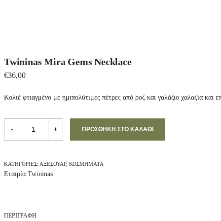
Twininas Mira Gems Necklace
€
36,00
Κολιέ φτιαγμένο με ημιπολύτιμες πέτρες από ροζ και γαλάζιο χαλαζία και ε
T
w
-
+
ΠΡΟΣΘΉΚΗ ΣΤΟ ΚΑΛΆΘΙ
i
n
i
n
ΚΑΤΗΓΟΡΊΕΣ:
ΑΞΕΣΟΥΆΡ
,
ΚΟΣΜΉΜΑΤΑ
a
Εταιρία:
Twininas
s
M
i
r
a
ΠΕΡΙΓΡΑΦΉ
G