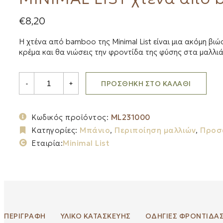
€
8,20
Η χτένα από bamboo της Minimal List είναι μια ακόμη βι
κρέμα και θα νιώσεις την φροντίδα της φύσης στα μαλλιά
MINIMAL
ΠΡΟΣΘΉΚΗ ΣΤΟ ΚΑΛΆΘΙ
-
+
LIST
χτένα
από
bamboo
Κωδικός προϊόντος:
ML231000
quantity
Κατηγορίες:
Μπάνιο
,
Περιποίηση μαλλιών
,
Προσ
Εταιρία:
Minimal List
ΠΕΡΙΓΡΑΦΉ
ΥΛΙΚΟ ΚΑΤΑΣΚΕΥΗΣ
ΟΔΗΓΙΕΣ ΦΡΟΝΤΙΔΑ