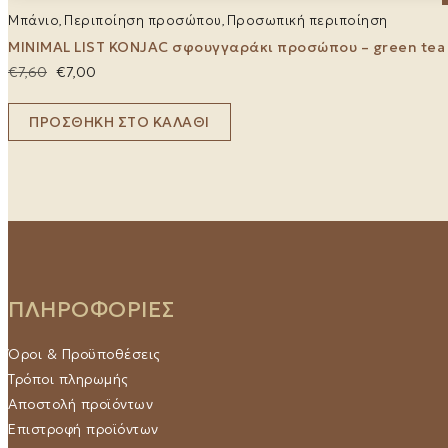
Μπάνιο
Περιποίηση προσώπου
Προσωπική περιποίηση
,
,
MINIMAL LIST KONJAC σφουγγαράκι προσώπου – green tea
Original
Η
€
7,60
€
7,00
price
τρέχουσα
was:
τιμή
ΠΡΟΣΘΉΚΗ ΣΤΟ ΚΑΛΆΘΙ
€7,60.
είναι:
€7,00.
ΠΛΗΡΟΦΟΡΙΕΣ
Όροι & Προϋποθέσεις
Τρόποι πληρωμής
Αποστολή προϊόντων
Επιστροφή προϊόντων