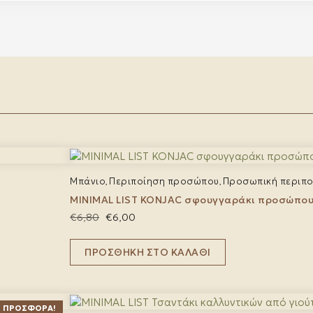
Μπάνιο
Περιποίηση προσώπου
Προσωπική περιπο
,
,
MINIMAL LIST KONJAC σφουγγαράκι προσώπου
Original
Η
€
6,80
€
6,00
price
τρέχουσα
was:
τιμή
ΠΡΟΣΘΉΚΗ ΣΤΟ ΚΑΛΆΘΙ
€6,80.
είναι:
€6,00.
ΠΡΟΣΦΟΡΆ!