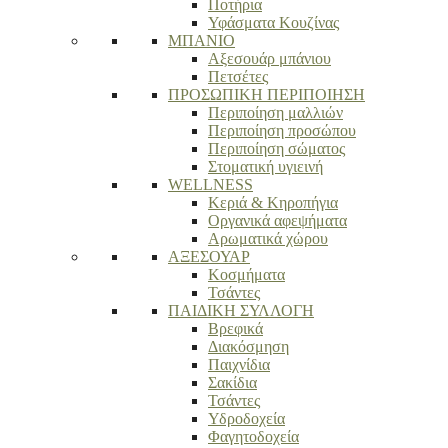
Ποτήρια
Υφάσματα Κουζίνας
ΜΠΑΝΙΟ
Αξεσουάρ μπάνιου
Πετσέτες
ΠΡΟΣΩΠΙΚΗ ΠΕΡΙΠΟΙΗΣΗ
Περιποίηση μαλλιών
Περιποίηση προσώπου
Περιποίηση σώματος
Στοματική υγιεινή
WELLNESS
Κεριά & Κηροπήγια
Οργανικά αφεψήματα
Αρωματικά χώρου
ΑΞΕΣΟΥΑΡ
Κοσμήματα
Τσάντες
ΠΑΙΔΙΚΗ ΣΥΛΛΟΓΗ
Βρεφικά
Διακόσμηση
Παιχνίδια
Σακίδια
Τσάντες
Υδροδοχεία
Φαγητοδοχεία