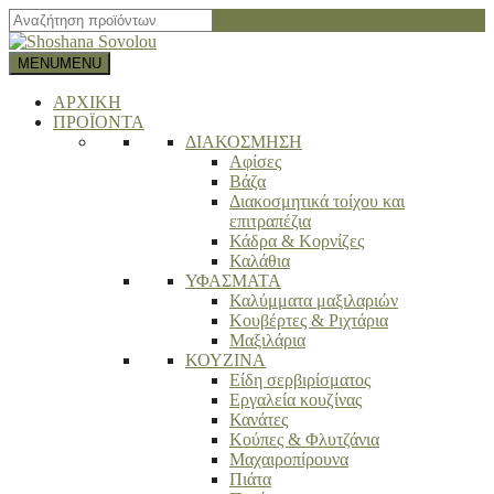
Close search bar
MENU
MENU
ΑΡΧΙΚΗ
ΠΡΟΪΟΝΤΑ
ΔΙΑΚΟΣΜΗΣΗ
Αφίσες
Βάζα
Διακοσμητικά τοίχου και
επιτραπέζια
Κάδρα & Κορνίζες
Καλάθια
ΥΦΑΣΜΑΤΑ
Καλύμματα μαξιλαριών
Κουβέρτες & Ριχτάρια
Μαξιλάρια
ΚΟΥΖΙΝΑ
Είδη σερβιρίσματος
Εργαλεία κουζίνας
Κανάτες
Κούπες & Φλυτζάνια
Μαχαιροπίρουνα
Πιάτα