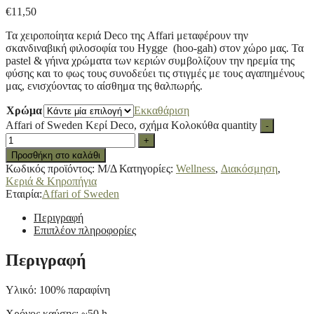
€
11,50
Τα χειροποίητα κεριά Deco της Affari μεταφέρουν την
σκανδιναβική φιλοσοφία του Hygge (hoo-gah) στον χώρο μας. Τα
pastel & γήινα χρώματα των κεριών συμβολίζουν την ηρεμία της
φύσης και το φως τους συνοδεύει τις στιγμές με τους αγαπημένους
μας, ενισχύοντας το αίσθημα της θαλπωρής.
Χρώμα
Εκκαθάριση
Affari of Sweden Κερί Deco, σχήμα Κολοκύθα quantity
-
+
Προσθήκη στο καλάθι
Κωδικός προϊόντος:
Μ/Δ
Κατηγορίες:
Wellness
,
Διακόσμηση
,
Κεριά & Κηροπήγια
Εταιρία:
Affari of Sweden
Περιγραφή
Επιπλέον πληροφορίες
Περιγραφή
Υλικό: 100% παραφίνη
Χρόνος καύσης: ~50 h