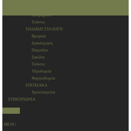
Αρωματικά χώρου
ΑΞΕΣΟΥΑΡ
Κοσμήματα
Τσάντες
ΠΑΙΔΙΚΗ ΣΥΛΛΟΓΗ
Βρεφικά
Διακόσμηση
Παιχνίδια
Σακίδια
Τσάντες
Υδροδοχεία
Φαγητοδοχεία
ΕΠΟΧΙΑΚΑ
Χριστούγεννα
ΕΠΙΚΟΙΝΩΝΙΑ
S
0
e
MENU