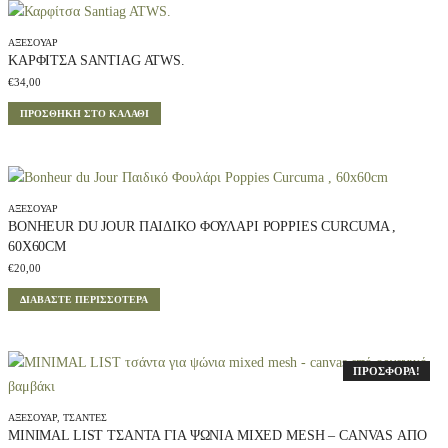
n
ο
a
υ
l
σ
ΑΞΕΣΟΥΆΡ
p
α
ΚΑΡΦΊΤΣΑ SANTIAG ATWS.
r
τ
€
34,00
i
ι
c
μ
ΠΡΟΣΘΉΚΗ ΣΤΟ ΚΑΛΆΘΙ
e
ή
w
ε
a
ί
s
ν
:
α
ΑΞΕΣΟΥΆΡ
€
ι
BONHEUR DU JOUR ΠΑΙΔΙΚΌ ΦΟΥΛΆΡΙ POPPIES CURCUMA ,
1
:
60X60CM
3
€
€
20,00
,
9
9
,
ΔΙΑΒΆΣΤΕ ΠΕΡΙΣΣΌΤΕΡΑ
0
0
.
0
.
ΠΡΟΣΦΟΡΆ!
ΑΞΕΣΟΥΆΡ
,
ΤΣΆΝΤΕΣ
MINIMAL LIST ΤΣΆΝΤΑ ΓΙΑ ΨΏΝΙΑ MIXED MESH – CANVAS ΑΠΌ