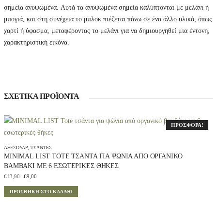
σημεία ανυψωμένα.
Αυτά τα ανυψωμένα σημεία καλύπτονται με μελάνι ή
μπογιά, και στη συνέχεια το μπλοκ πιέζεται πάνω σε ένα άλλο υλικό, όπως
χαρτί ή ύφασμα, μεταφέροντας το μελάνι για να δημιουργηθεί μια έντονη,
χαρακτηριστική εικόνα.
ΣΧΕΤΙΚΆ ΠΡΟΪΌΝΤΑ
ΠΡΟΣΦΟΡΆ!
ΑΞΕΣΟΥΆΡ
,
ΤΣΆΝΤΕΣ
MINIMAL LIST TOTE ΤΣΆΝΤΑ ΓΙΑ ΨΏΝΙΑ ΑΠΌ ΟΡΓΑΝΙΚΌ
ΒΑΜΒΆΚΙ ΜΕ 6 ΕΣΩΤΕΡΙΚΈΣ ΘΉΚΕΣ
O
Η
€
13,90
€
9,00
r
τ
ΠΡΟΣΘΉΚΗ ΣΤΟ ΚΑΛΆΘΙ
i
ρ
g
έ
i
χ