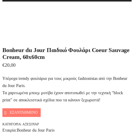
a
r
c
h
Bonheur du Jour Παιδικό Φουλάρι Coeur Sauvage
Cream, 60x60cm
€
20,00
Υπέροχα trendy φουλάρια για τους μικρούς fashionistas από την Bonheur
du Jour Paris.
Τα χαριτωμένα μποεμ μοτίβα έχουν αποτυπωθεί με την τεχνική “block
print” σε αποκλειστικά σχέδια που τα κάνουν ξεχωριστά!
ΕΞΑΝΤΛΗΜΈΝΟ
ΚΑΤΗΓΟΡΊΑ:
ΑΞΕΣΟΥΆΡ
Εταιρία:
Bonheur du Jour Paris