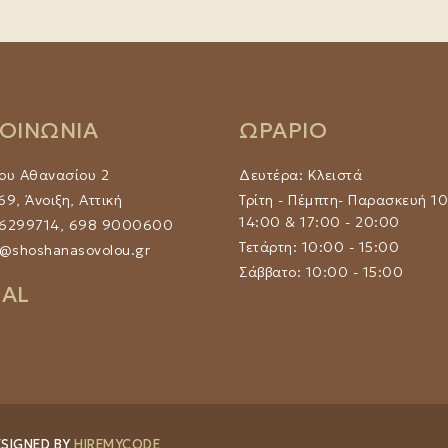
Οι
επιλογές
μπορούν
να
επιλεγούν
στη
ΚΟΙΝΩΝΙΑ
ΩΡΑΡΙΟ
σελίδα
του
ου Αθανασίου 2
Δευτέρα: Κλειστά
προϊόντος
9, Άνοιξη, Αττική
Τρίτη - Πέμπτη- Παρασκευή 10
14:00 & 17:00 - 20:00
 6299714, 698 9000600
Τετάρτη: 10:00 - 15:00
@shoshanasovolou.gr
Σάββατο: 10:00 - 15:00
IAL
SIGNED BY
HIREMYCODE