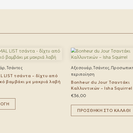
άρ
Τσάντες
Αξεσουάρ
Τσάντες
Προσωπικ
,
,
,
περιποίηση
L LIST τσάντα – δίχτυ από
κό βαμβάκι με μακριά λαβή
Bonheur du Jour Τσαντάκι
Καλλυντικών – Isha Squirrel
€
36,00
Αυτό
ΛΟΓΉ
το
προϊόν
ΠΡΟΣΘΉΚΗ ΣΤΟ ΚΑΛΆΘΙ
έχει
πολλαπλές
παραλλαγές.