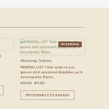
ΠΡΟΣΦΟΡΆ!
ή
Αξεσουάρ
Τσάντες
,
MINIMAL LIST Tote τσάντα για
ψώνια από οργανικό βαμβάκι με 6
εσωτερικές θήκες
Original
Η
€
13,90
€
9,00
price
τρέχουσα
was:
τιμή
ΠΡΟΣΘΉΚΗ ΣΤΟ ΚΑΛΆΘΙ
€13,90.
είναι:
€9,00.