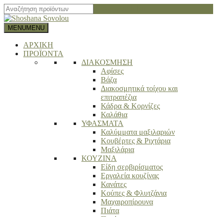
Close search bar
MENU
MENU
ΑΡΧΙΚΗ
ΠΡΟΪΟΝΤΑ
ΔΙΑΚΟΣΜΗΣΗ
Αφίσες
Βάζα
Διακοσμητικά τοίχου και
επιτραπέζια
Κάδρα & Κορνίζες
Καλάθια
ΥΦΑΣΜΑΤΑ
Καλύμματα μαξιλαριών
Κουβέρτες & Ριχτάρια
Μαξιλάρια
ΚΟΥΖΙΝΑ
Είδη σερβιρίσματος
Εργαλεία κουζίνας
Κανάτες
Κούπες & Φλυτζάνια
Μαχαιροπίρουνα
Πιάτα