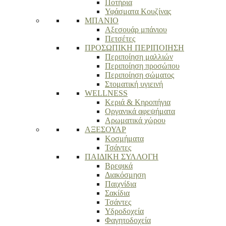
Ποτήρια
Υφάσματα Κουζίνας
ΜΠΑΝΙΟ
Αξεσουάρ μπάνιου
Πετσέτες
ΠΡΟΣΩΠΙΚΗ ΠΕΡΙΠΟΙΗΣΗ
Περιποίηση μαλλιών
Περιποίηση προσώπου
Περιποίηση σώματος
Στοματική υγιεινή
WELLNESS
Κεριά & Κηροπήγια
Οργανικά αφεψήματα
Αρωματικά χώρου
ΑΞΕΣΟΥΑΡ
Κοσμήματα
Τσάντες
ΠΑΙΔΙΚΗ ΣΥΛΛΟΓΗ
Βρεφικά
Διακόσμηση
Παιχνίδια
Σακίδια
Τσάντες
Υδροδοχεία
Φαγητοδοχεία