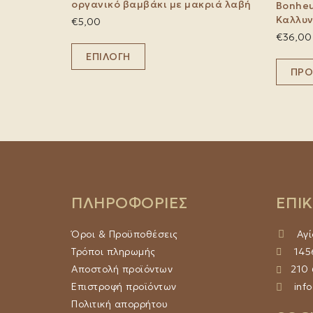
οργανικό βαμβάκι με μακριά λαβή
Bonheu
Καλλυν
€
5,00
€
36,00
Αυτό
ΕΠΙΛΟΓΉ
το
προϊόν
ΠΡΟ
έχει
πολλαπλές
παραλλαγές.
Οι
επιλογές
μπορούν
να
επιλεγούν
ΠΛΗΡΟΦΟΡΙΕΣ
ΕΠΙ
στη
σελίδα
του
Όροι & Προϋποθέσεις
Αγί
προϊόντος
Τρόποι πληρωμής
1456
Αποστολή προϊόντων
210
Επιστροφή προϊόντων
info
Πολιτική απορρήτου