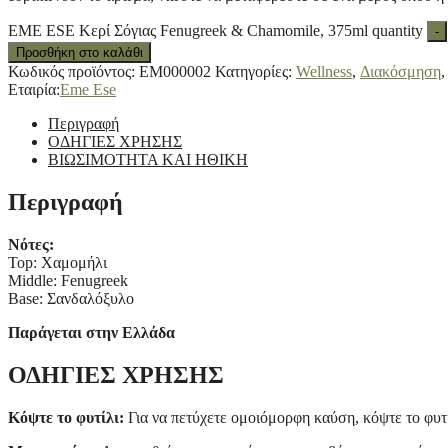
EME ESE Κερί Σόγιας Fenugreek & Chamomile, 375ml quantity
-
Προσθήκη στο καλάθι
Κωδικός προϊόντος:
EM000002
Κατηγορίες:
Wellness
,
Διακόσμηση
Εταιρία:
Eme Ese
Περιγραφή
ΟΔΗΓΙΕΣ ΧΡΗΣΗΣ
ΒΙΩΣΙΜΟΤΗΤΑ ΚΑΙ ΗΘΙΚΗ
Περιγραφή
Νότες:
Top: Χαμομήλι
Middle: Fenugreek
Base: Σανδαλόξυλο
Παράγεται στην Ελλάδα
ΟΔΗΓΙΕΣ ΧΡΗΣΗΣ
Κόψτε το φυτίλι:
Για να πετύχετε ομοιόμορφη καύση, κόψτε το φυτ