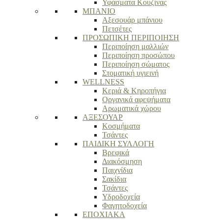
Υφάσματα Κουζίνας
ΜΠΑΝΙΟ
Αξεσουάρ μπάνιου
Πετσέτες
ΠΡΟΣΩΠΙΚΗ ΠΕΡΙΠΟΙΗΣΗ
Περιποίηση μαλλιών
Περιποίηση προσώπου
Περιποίηση σώματος
Στοματική υγιεινή
WELLNESS
Κεριά & Κηροπήγια
Οργανικά αφεψήματα
Αρωματικά χώρου
ΑΞΕΣΟΥΑΡ
Κοσμήματα
Τσάντες
ΠΑΙΔΙΚΗ ΣΥΛΛΟΓΗ
Βρεφικά
Διακόσμηση
Παιχνίδια
Σακίδια
Τσάντες
Υδροδοχεία
Φαγητοδοχεία
ΕΠΟΧΙΑΚΑ