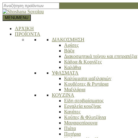
Close search bar
MENU
MENU
ΑΡΧΙΚΗ
ΠΡΟΪΟΝΤΑ
ΔΙΑΚΟΣΜΗΣΗ
Αφίσες
Βάζα
Διακοσμητικά τοίχου και επιτραπέζια
Κάδρα & Κορνίζες
Καλάθια
ΥΦΑΣΜΑΤΑ
Καλύμματα μαξιλαριών
Κουβέρτες & Ριχτάρια
Μαξιλάρια
ΚΟΥΖΙΝΑ
Είδη σερβιρίσματος
Εργαλεία κουζίνας
Κανάτες
Κούπες & Φλυτζάνια
Μαχαιροπίρουνα
Πιάτα
Ποτήρια