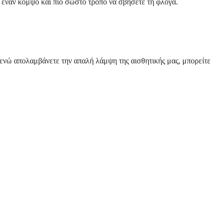
α έναν κομψό και πιο σωστό τρόπο να σβήσετε τη φλόγα.
, ενώ απολαμβάνετε την απαλή λάμψη της αισθητικής μας, μπορείτε