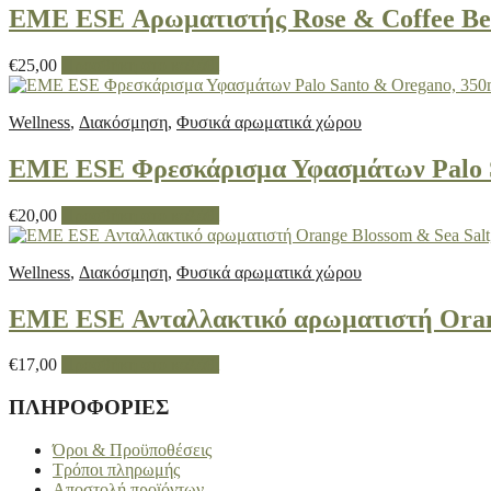
EME ESE Αρωματιστής Rose & Coffee Be
€
25,00
Προσθήκη στο καλάθι
Wellness
,
Διακόσμηση
,
Φυσικά αρωματικά χώρου
EME ESE Φρεσκάρισμα Υφασμάτων Palo S
€
20,00
Προσθήκη στο καλάθι
Wellness
,
Διακόσμηση
,
Φυσικά αρωματικά χώρου
EME ESE Ανταλλακτικό αρωματιστή Orang
€
17,00
Προσθήκη στο καλάθι
ΠΛΗΡΟΦΟΡΙΕΣ
Όροι & Προϋποθέσεις
Τρόποι πληρωμής
Αποστολή προϊόντων