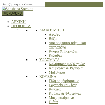
Close search bar
MENU
MENU
ΑΡΧΙΚΗ
ΠΡΟΪΟΝΤΑ
ΔΙΑΚΟΣΜΗΣΗ
Αφίσες
Βάζα
Διακοσμητικά τοίχου και
επιτραπέζια
Κάδρα & Κορνίζες
Καλάθια
ΥΦΑΣΜΑΤΑ
Καλύμματα μαξιλαριών
Κουβέρτες & Ριχτάρια
Μαξιλάρια
ΚΟΥΖΙΝΑ
Είδη σερβιρίσματος
Εργαλεία κουζίνας
Κανάτες
Κούπες & Φλυτζάνια
Μαχαιροπίρουνα
Πιάτα