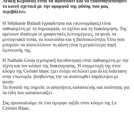
Λευκή Κερασιά) είναι να αφυπνίσει και να ευαισθητοποιήσει
το κοινό σχετικά με την ομορφιά
της φύσης που μας
περιβάλλει.
H
Stéphanie Bidault (γραφίστρια και εικονογράφος)
είναι
παθιασμένη με τη δημιουργία, το σχέδιο και τη διακόσμηση. Της
αρέσουν ιδιαίτερα οι γραφιστικές λεπτομέρειες, τα φυτά, τα
μεσογειακά τοπία, τα λουλούδια και η βιοποικιλότητα. Όλα όσα
μπορούν να αποτελέσουν τη φύση είναι η μεγαλύτερη πηγή
έμπνευσής της.
Η
Nathalie Gesta (εμπορική διευθύντρια) είναι παθιασμένη με την
τέχνη και τον κόσμο της διακόσμησης. Η συμμετοχή της στον
κόσμο της Cerisier blanc έχει στόχο να δώσει μια άλλη διάσταση
στην επωνυμία, βοηθώντας την να αναπτυχθεί παράλληλα με
αυτήν.
Τα δυνατά της σημεία: οι απαιτήσεις κατασκευής και ποιότητας για
τα είδη που κατασκευάζει.
Σας προσκαλούμε σε ένα όμορφο ταξίδι στον κόσμο της Le
Cerisier Blanc.