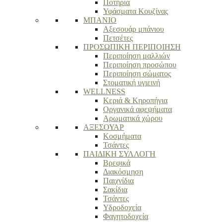
Ποτήρια
Υφάσματα Κουζίνας
ΜΠΑΝΙΟ
Αξεσουάρ μπάνιου
Πετσέτες
ΠΡΟΣΩΠΙΚΗ ΠΕΡΙΠΟΙΗΣΗ
Περιποίηση μαλλιών
Περιποίηση προσώπου
Περιποίηση σώματος
Στοματική υγιεινή
WELLNESS
Κεριά & Κηροπήγια
Οργανικά αφεψήματα
Αρωματικά χώρου
ΑΞΕΣΟΥΑΡ
Κοσμήματα
Τσάντες
ΠΑΙΔΙΚΗ ΣΥΛΛΟΓΗ
Βρεφικά
Διακόσμηση
Παιχνίδια
Σακίδια
Τσάντες
Υδροδοχεία
Φαγητοδοχεία