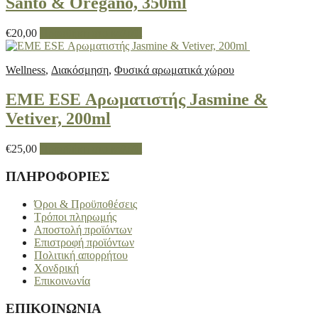
Santo & Oregano, 350ml
€
20,00
Προσθήκη στο καλάθι
Wellness
,
Διακόσμηση
,
Φυσικά αρωματικά χώρου
EME ESE Αρωματιστής Jasmine &
Vetiver, 200ml
€
25,00
Προσθήκη στο καλάθι
ΠΛΗΡΟΦΟΡΙΕΣ
Όροι & Προϋποθέσεις
Τρόποι πληρωμής
Αποστολή προϊόντων
Επιστροφή προϊόντων
Πολιτική απορρήτου
Χονδρική
Επικοινωνία
ΕΠΙΚΟΙΝΩΝΙΑ