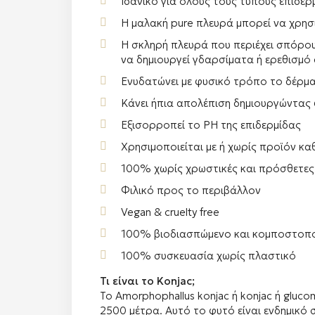
Ιδανικό για όλους τους τύπους επιδερ
Η μαλακή pure πλευρά μπορεί να χρησ
Η σκληρή πλευρά που περιέχει σπόρου
να δημιουργεί γδαρσίματα ή ερεθισμό 
Ενυδατώνει με φυσικό τρόπο το δέρμ
Κάνει ήπια απολέπιση δημιουργώντας
Εξισορροπεί το PH της επιδερμίδας
Χρησιμοποιείται με ή χωρίς προϊόν κ
100% χωρίς χρωστικές και πρόσθετες
Φιλικό προς το περιβάλλον
Vegan & cruelty free
100% βιοδιασπώμενο και κομποστοπο
100% συσκευασία χωρίς πλαστικό
Τι είναι το Konjac;
Το Amorphophallus konjac ή konjac ή gluc
2500 μέτρα. Αυτό το φυτό είναι ενδημικό 