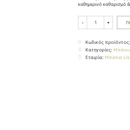
καθημερινό καθαρισμό & 
MINIMAL
Π
-
+
LIST
KONJAC
γάντι
-
Κωδικός προϊόντος
σφουγγαράκι
Κατηγορίες:
Μπάνι
προσώπου
διπλής
Εταιρία:
Minimal Lis
όψης
-
pure
&
walnut
seed
quantity