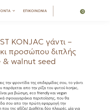
Search
ΪΟΝΤΑ
ΕΠΙΚΟΙΝΩΝΙΑ
0
ST KONJAC γάντι –
κι προσώπου διπλής
 & walnut seed
εις την φροντίδα της επιδερμίδας σου, το γάντι
που παράγεται απο την ρίζα του φυτού konjac,
ίναι μια βιώσιμη, eco friendly και vegan
ικά σφουγγαράκια περιποίησης, που θα
ίδα σου απο την πρώτη εφαρμογή την
που της αξίζει! Διαθέτει δύο πλευρές, μία για